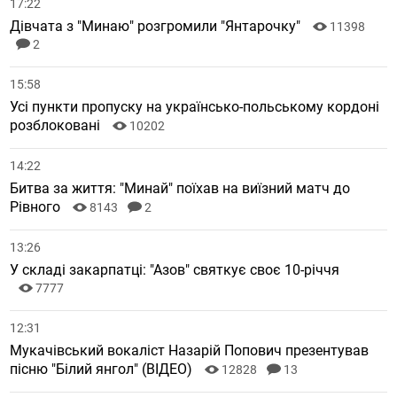
17:22
Дівчата з "Минаю" розгромили "Янтарочку"
11398
2
15:58
Усі пункти пропуску на українсько-польському кордоні
розблоковані
10202
14:22
Битва за життя: "Минай" поїхав на виїзний матч до
Рівного
8143
2
13:26
У складі закарпатці: "Азов" святкує своє 10-річчя
7777
12:31
Мукачівський вокаліст Назарій Попович презентував
пісню "Білий янгол" (ВІДЕО)
12828
13