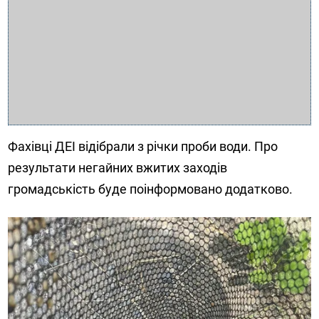
Фахівці ДЕІ відібрали з річки проби води. Про
результати негайних вжитих заходів
громадськість буде поінформовано додатково.