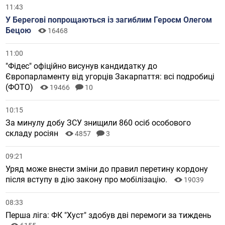
11:43
У Берегові попрощаються із загиблим Героєм Олегом
Бецою
16468
11:00
"Фідес" офіційно висунув кандидатку до
Європарламенту від угорців Закарпаття: всі подробиці
(ФОТО)
19466
10
10:15
За минулу добу ЗСУ знищили 860 осіб особового
складу росіян
4857
3
09:21
Уряд може внести зміни до правил перетину кордону
після вступу в дію закону про мобілізацію.
19039
08:33
Перша ліга: ФК "Хуст" здобув дві перемоги за тиждень