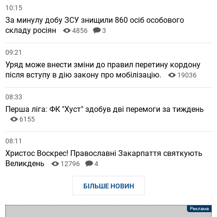
10:15
За минулу добу ЗСУ знищили 860 осіб особового
складу росіян
4856
3
09:21
Уряд може внести зміни до правил перетину кордону
після вступу в дію закону про мобілізацію.
19036
08:33
Перша ліга: ФК "Хуст" здобув дві перемоги за тиждень
6155
08:11
Христос Воскрес! Православні Закарпаття святкують
Великдень
12796
4
БІЛЬШЕ НОВИН