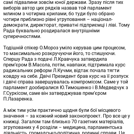
самі підвалини зовсім юної держави. Зразу після тих
виборів автор цих рядків назвав той парламент
млином з чотирма крилами, бо туди було обрано
чотири приблизно рівні угруповання – націонал-
демократи, директорат, приватні підприємці і ліві. Тому
Рада буквально роздиралася внутрішніми
суперечностями.
Тодішній спікер О.Мороз уміло керував цим процесом,
то максимально розкручуючи його, то стишуючи.
Спершу Рада з подачі Л.Кравчука затвердила
прем’єром В.Масола, потім, навпаки, підтримала курс
радикальних реформ Л.Кучми, відтак почала тягти
ковдру на себе. Двічі Президент брав курс на її розпуск
і двічі справа завершувалась компромісом. Саме у той
парламент дообиралися Ю.Тимошенко і В.Медведчук з
Г.Суркісом, саме він затверджував прем’єром
П.Лазаренка.
А між тим усім практично щодня були бої місцевого
значення – за кожний новий законопроект. Про все це у
книжці. Загалом там близько 70 газетних матеріалів,
згрупованих у 4 розділи – медицина, парламентська
діяльність, громадсько-політична, родинні справи. Це