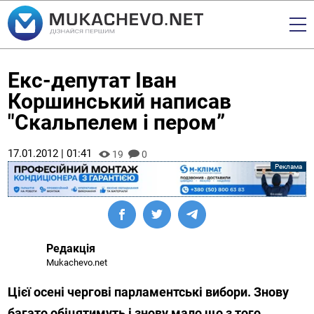
Екс-депутат Іван
Коршинський написав
"Скальпелем і пером”
17.01.2012 | 01:41
19
0
Редакція
Mukachevo.net
Цієї осені чергові парламентські вибори. Знову
багато обіцятимуть і знову мало що з того