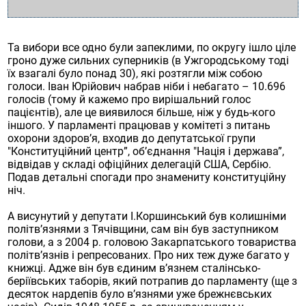
Та вибори все одно були запеклими, по округу ішло ціле
гроно дуже сильних суперників (в Ужгородському тоді
їх взагалі було понад 30), які розтягли між собою
голоси. Іван Юрійович набрав ніби і небагато – 10.696
голосів (тому й кажемо про вирішальний голос
пацієнтів), але це виявилося більше, ніж у будь-кого
іншого. У парламенті працював у комітеті з питань
охорони здоров’я, входив до депутатської групи
"Конституційний центр”, об’єднання "Нація і держава”,
відвідав у складі офіційних делегацій США, Сербію.
Подав детальні спогади про знамениту конституційну
ніч.
А висунутий у депутати І.Коршинський був колишніми
політв’язнями з Тячівщини, сам він був заступником
голови, а з 2004 р. головою Закарпатського товариства
політв’язнів і репресованих. Про них теж дуже багато у
книжці. Адже він був єдиним в’язнем сталінсько-
беріївських таборів, який потрапив до парламенту (ще з
десяток нардепів було в’язнями уже брежнєвських