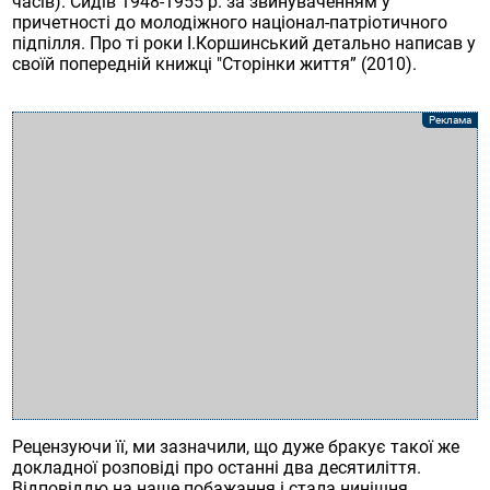
часів). Сидів 1948-1955 р. за звинуваченням у
причетності до молодіжного націонал-патріотичного
підпілля. Про ті роки І.Коршинський детально написав у
своїй попередній книжці "Сторінки життя” (2010).
Рецензуючи її, ми зазначили, що дуже бракує такої же
докладної розповіді про останні два десятиліття.
Відповіддю на наше побажання і стала нинішня