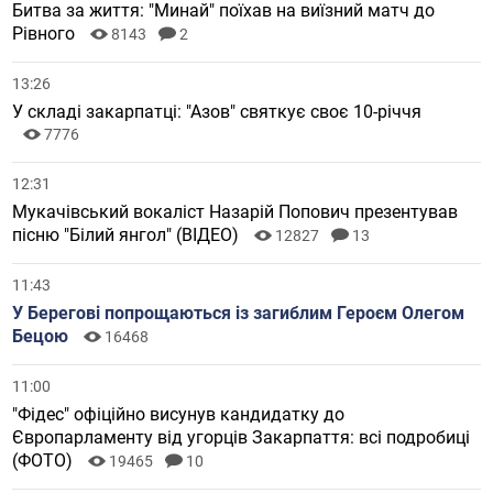
Битва за життя: "Минай" поїхав на виїзний матч до
Рівного
8143
2
13:26
У складі закарпатці: "Азов" святкує своє 10-річчя
7776
12:31
Мукачівський вокаліст Назарій Попович презентував
пісню "Білий янгол" (ВІДЕО)
12827
13
11:43
У Берегові попрощаються із загиблим Героєм Олегом
Бецою
16468
11:00
"Фідес" офіційно висунув кандидатку до
Європарламенту від угорців Закарпаття: всі подробиці
(ФОТО)
19465
10