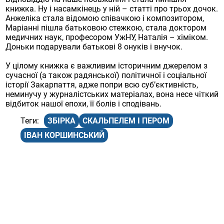
книжка. Ну і насамкінець у ній – статті про трьох дочок.
Анжеліка стала відомою співачкою і композитором,
Маріанні пішла батьковою стежкою, стала доктором
медичних наук, професором УжНУ, Наталія – хіміком.
Доньки подарували батькові 8 онуків і внучок.
У цілому книжка є важливим історичним джерелом з
сучасної (а також радянської) політичної і соціальної
історії Закарпаття, адже попри всю суб’єктивність,
неминучу у журналістських матеріалах, вона несе чіткий
відбиток нашої епохи, її болів і сподівань.
ЗБІРКА
СКАЛЬПЕЛЕМ І ПЕРОМ
ІВАН КОРШИНСЬКИЙ