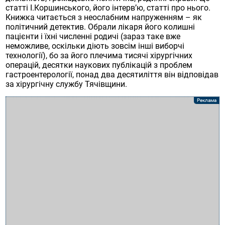
статті І.Коршинського, його інтерв’ю, статті про нього.
Книжка читається з неослабним напруженням – як
політичний детектив. Обрали лікаря його колишні
пацієнти і їхні численні родичі (зараз таке вже
неможливе, оскільки діють зовсім інші виборчі
технології), бо за його плечима тисячі хірургічних
операцій, десятки наукових публікацій з проблем
гастроентерології, понад два десятиліття він відповідав
за хірургічну службу Тячівщини.