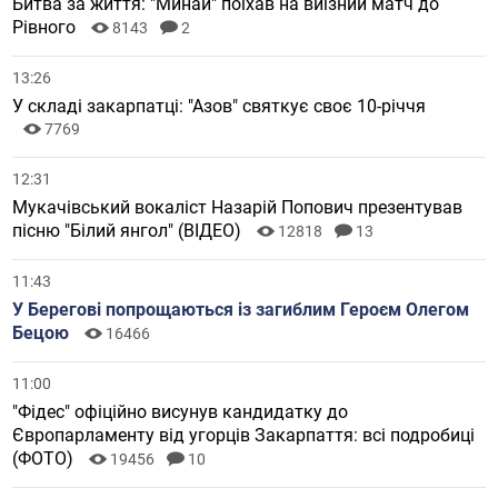
Битва за життя: "Минай" поїхав на виїзний матч до
Рівного
8143
2
13:26
У складі закарпатці: "Азов" святкує своє 10-річчя
7769
12:31
Мукачівський вокаліст Назарій Попович презентував
пісню "Білий янгол" (ВІДЕО)
12818
13
11:43
У Берегові попрощаються із загиблим Героєм Олегом
Бецою
16466
11:00
"Фідес" офіційно висунув кандидатку до
Європарламенту від угорців Закарпаття: всі подробиці
(ФОТО)
19456
10