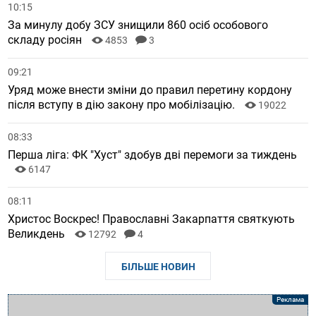
10:15
За минулу добу ЗСУ знищили 860 осіб особового
складу росіян
4853
3
09:21
Уряд може внести зміни до правил перетину кордону
після вступу в дію закону про мобілізацію.
19022
08:33
Перша ліга: ФК "Хуст" здобув дві перемоги за тиждень
6147
08:11
Христос Воскрес! Православні Закарпаття святкують
Великдень
12792
4
БІЛЬШЕ НОВИН