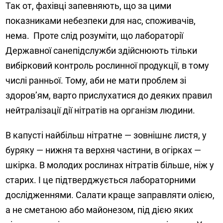
Так от, фахівці запевняють, що за цими
показниками небезпеки для нас, споживачів,
нема. Проте слід розуміти, що лабораторії
Державної санепідслужби здійснюють тільки
вибірковий контроль рослинної продукції, в тому
числі ранньої. Тому, аби не мати проблем зі
здоров’ям, варто прислухатися до деяких правил
нейтралізації дії нітратів на організм людини.
В капусті найбільш нітратне — зовнішнє листя, у
буряку — нижня та верхня частини, в огірках —
шкірка. В молодих рослинах нітратів більше, ніж у
старих. І це підтверджується лабораторними
дослідженнями. Салати краще заправляти олією,
а не сметаною або майонезом, під дією яких