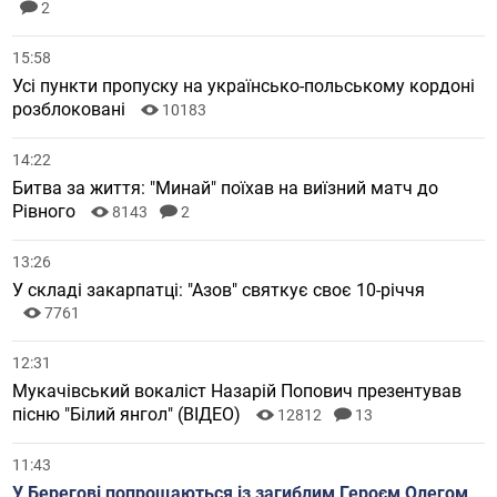
2
15:58
Усі пункти пропуску на українсько-польському кордоні
розблоковані
10183
14:22
Битва за життя: "Минай" поїхав на виїзний матч до
Рівного
8143
2
13:26
У складі закарпатці: "Азов" святкує своє 10-річчя
7761
12:31
Мукачівський вокаліст Назарій Попович презентував
пісню "Білий янгол" (ВІДЕО)
12812
13
11:43
У Берегові попрощаються із загиблим Героєм Олегом