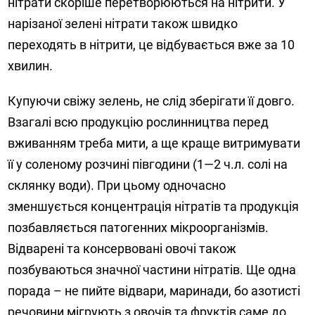
нітрати скоріше перетворюються на нітрити. У
нарізаної зелені нітрати також швидко
переходять в нітрити, це відбувається вже за 10
хвилин.
Купуючи свіжу зелень, не слід зберігати її довго.
Взагалі всю продукцію рослинництва перед
вживанням треба мити, а ще краще витримувати
її у соленому розчині півгодини (1—2 ч.л. солі на
склянку води). При цьому одночасно
зменшується концентрація нітратів та продукція
позбавляється патогенних мікроорганізмів.
Відварені та консервовані овочі також
позбуваються значної частини нітратів. Ще одна
порада – не пийте відвари, маринади, бо азотисті
речовини мігрують з овочів та фруктів саме до