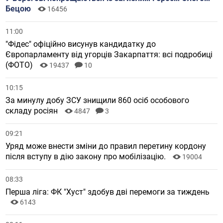
Бецою
16456
11:00
"Фідес" офіційно висунув кандидатку до
Європарламенту від угорців Закарпаття: всі подробиці
(ФОТО)
19437
10
10:15
За минулу добу ЗСУ знищили 860 осіб особового
складу росіян
4847
3
09:21
Уряд може внести зміни до правил перетину кордону
після вступу в дію закону про мобілізацію.
19004
08:33
Перша ліга: ФК "Хуст" здобув дві перемоги за тиждень
6143