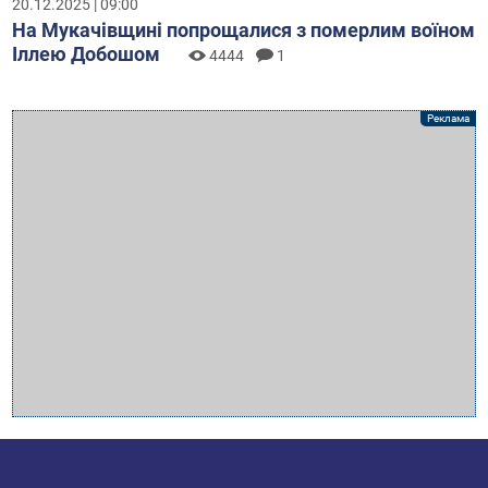
20.12.2025 | 09:00
На Мукачівщині попрощалися з померлим воїном
Іллею Добошом
4444
1