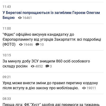
11:43
У Берегові попрощаються із загиблим Героєм Олегом
Бецою
16461
11:00
"Фідес" офіційно висунув кандидатку до
Європарламенту від угорців Закарпаття: всі подробиці
(ФОТО)
19446
10
10:15
За минулу добу ЗСУ знищили 860 осіб особового
складу росіян
4852
3
09:21
Уряд може внести зміни до правил перетину кордону
після вступу в дію закону про мобілізацію.
19011
08:33
Перша ліга: ФК "Хуст" здобув дві перемоги за тиждень