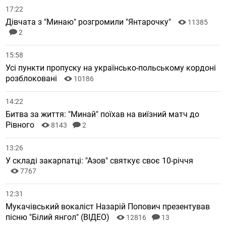
17:22
Дівчата з "Минаю" розгромили "Янтарочку"
11385
2
15:58
Усі пункти пропуску на українсько-польському кордоні
розблоковані
10186
14:22
Битва за життя: "Минай" поїхав на виїзний матч до
Рівного
8143
2
13:26
У складі закарпатці: "Азов" святкує своє 10-річчя
7767
12:31
Мукачівський вокаліст Назарій Попович презентував
пісню "Білий янгол" (ВІДЕО)
12816
13