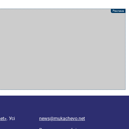
et»
. Усі
news@mukachevo.net