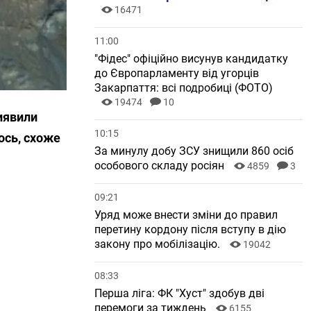
16471
11:00
"Фідес" офіційно висунув кандидатку
до Європарламенту від угорців
Закарпаття: всі подробиці (ФОТО)
19474
10
виявили
10:15
щось, схоже
За минулу добу ЗСУ знищили 860 осіб
особового складу росіян
4859
3
09:21
Уряд може внести зміни до правил
перетину кордону після вступу в дію
закону про мобілізацію.
19042
08:33
Перша ліга: ФК "Хуст" здобув дві
перемоги за тиждень
6155