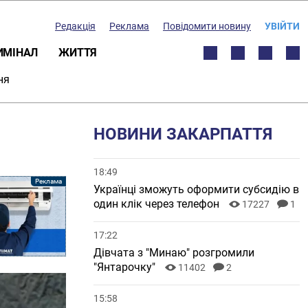
Редакція
Реклама
Повідомити новину
УВІЙТИ
ИМІНАЛ
ЖИТТЯ
ня
НОВИНИ ЗАКАРПАТТЯ
18:49
Українці зможуть оформити субсидію в
один клік через телефон
17227
1
17:22
Дівчата з "Минаю" розгромили
"Янтарочку"
11402
2
15:58