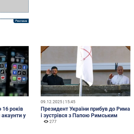
09.12.2025 | 15:45
о 16 років
Президент України прибув до Рима
 акаунти у
і зустрівся з Папою Римським
277