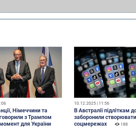
8:06
10.12.2025 | 11:56
нції, Німеччини та
В Австралії підліткам д
бговорили з Трампом
заборонили створювати
момент для України
соцмережах
188