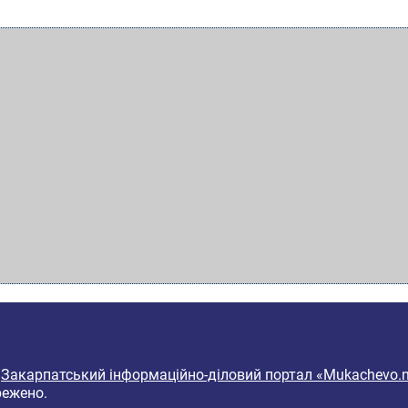
6
Закарпатський інформаційно-діловий портал «Mukachevo.n
режено.