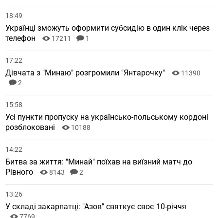
18:49
Українці зможуть оформити субсидію в один клік через
телефон
17211
1
17:22
Дівчата з "Минаю" розгромили "Янтарочку"
11390
2
15:58
Усі пункти пропуску на українсько-польському кордоні
розблоковані
10188
14:22
Битва за життя: "Минай" поїхав на виїзний матч до
Рівного
8143
2
13:26
У складі закарпатці: "Азов" святкує своє 10-річчя
7769