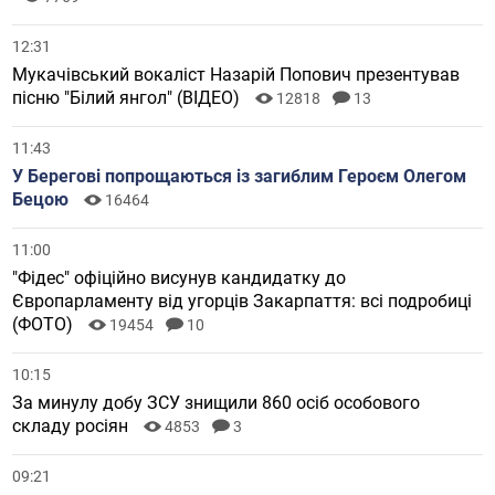
12:31
Мукачівський вокаліст Назарій Попович презентував
пісню "Білий янгол" (ВІДЕО)
12818
13
11:43
У Берегові попрощаються із загиблим Героєм Олегом
Бецою
16464
11:00
"Фідес" офіційно висунув кандидатку до
Європарламенту від угорців Закарпаття: всі подробиці
(ФОТО)
19454
10
10:15
За минулу добу ЗСУ знищили 860 осіб особового
складу росіян
4853
3
09:21