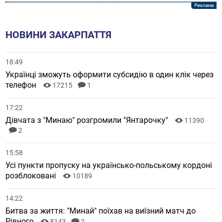
НОВИНИ ЗАКАРПАТТЯ
18:49
Українці зможуть оформити субсидію в один клік через
телефон
17215
1
17:22
Дівчата з "Минаю" розгромили "Янтарочку"
11390
2
15:58
Усі пункти пропуску на українсько-польському кордоні
розблоковані
10189
14:22
Битва за життя: "Минай" поїхав на виїзний матч до
Рівного
8143
2