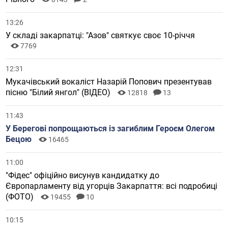
13:26
У складі закарпатці: "Азов" святкує своє 10-річчя
7769
12:31
Мукачівський вокаліст Назарій Попович презентував
пісню "Білий янгол" (ВІДЕО)
12818
13
11:43
У Берегові попрощаються із загиблим Героєм Олегом
Бецою
16465
11:00
"Фідес" офіційно висунув кандидатку до
Європарламенту від угорців Закарпаття: всі подробиці
(ФОТО)
19455
10
10:15