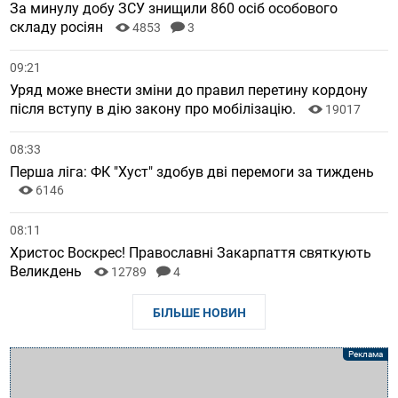
За минулу добу ЗСУ знищили 860 осіб особового
складу росіян
4853
3
09:21
Уряд може внести зміни до правил перетину кордону
після вступу в дію закону про мобілізацію.
19017
08:33
Перша ліга: ФК "Хуст" здобув дві перемоги за тиждень
6146
08:11
Христос Воскрес! Православні Закарпаття святкують
Великдень
12789
4
БІЛЬШЕ НОВИН