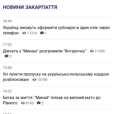
НОВИНИ ЗАКАРПАТТЯ
18:49
Українці зможуть оформити субсидію в один клік через
телефон
17216
1
17:22
Дівчата з "Минаю" розгромили "Янтарочку"
11390
2
15:58
Усі пункти пропуску на українсько-польському кордоні
розблоковані
10189
14:22
Битва за життя: "Минай" поїхав на виїзний матч до
Рівного
8143
2