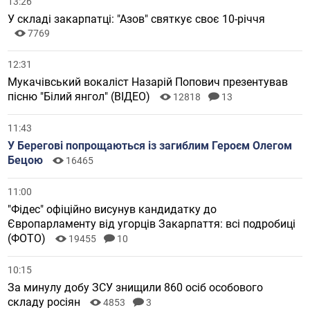
13:26
У складі закарпатці: "Азов" святкує своє 10-річчя
7769
12:31
Мукачівський вокаліст Назарій Попович презентував
пісню "Білий янгол" (ВІДЕО)
12818
13
11:43
У Берегові попрощаються із загиблим Героєм Олегом
Бецою
16465
11:00
"Фідес" офіційно висунув кандидатку до
Європарламенту від угорців Закарпаття: всі подробиці
(ФОТО)
19455
10
10:15
За минулу добу ЗСУ знищили 860 осіб особового
складу росіян
4853
3