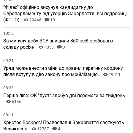
"Фідес" офіційно висунув кандидатку до
Європарламенту від угорців Закарпаття: всі подробиці
(ФОТО)
19446
10
10:15
За минулу добу ЗСУ знищили 860 осіб особового
складу росіян
4853
3
09:21
Уряд може внести зміни до правил перетину кордону
після вступу в дію закону про мобілізацію.
19011
08:33
Перша ліга: ФК "Хуст" здобув дві перемоги за тиждень
6146
08:11
Христос Воскрес! Православні Закарпаття святкують
Великдень
12787
4