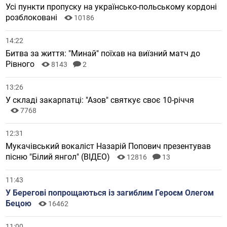
Усі пункти пропуску на українсько-польському кордоні
розблоковані
10186
14:22
Битва за життя: "Минай" поїхав на виїзний матч до
Рівного
8143
2
13:26
У складі закарпатці: "Азов" святкує своє 10-річчя
7768
12:31
Мукачівський вокаліст Назарій Попович презентував
пісню "Білий янгол" (ВІДЕО)
12816
13
11:43
У Берегові попрощаються із загиблим Героєм Олегом
Бецою
16462
11:00