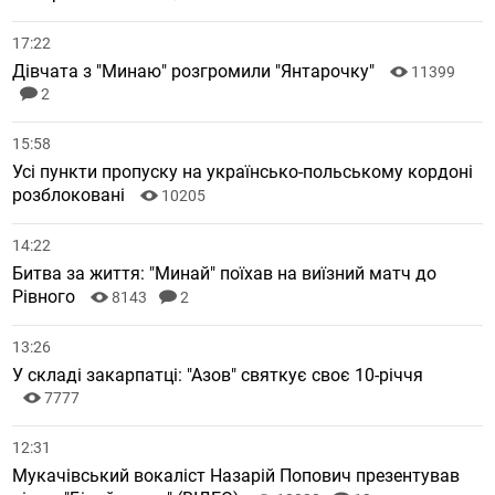
17:22
Дівчата з "Минаю" розгромили "Янтарочку"
11399
2
15:58
Усі пункти пропуску на українсько-польському кордоні
розблоковані
10205
14:22
Битва за життя: "Минай" поїхав на виїзний матч до
Рівного
8143
2
13:26
У складі закарпатці: "Азов" святкує своє 10-річчя
7777
12:31
Мукачівський вокаліст Назарій Попович презентував