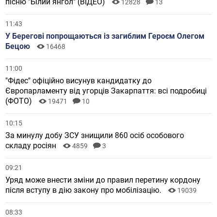
пісню "Білий янгол" (ВІДЕО)
12828
13
11:43
У Берегові попрощаються із загиблим Героєм Олегом
Бецою
16468
11:00
"Фідес" офіційно висунув кандидатку до
Європарламенту від угорців Закарпаття: всі подробиці
(ФОТО)
19471
10
10:15
За минулу добу ЗСУ знищили 860 осіб особового
складу росіян
4859
3
09:21
Уряд може внести зміни до правил перетину кордону
після вступу в дію закону про мобілізацію.
19039
08:33