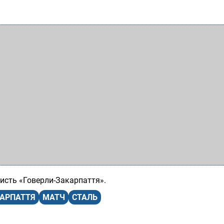
ористь «Говерли-Закарпаття».
КАРПАТТЯ
МАТЧ
СТАЛЬ