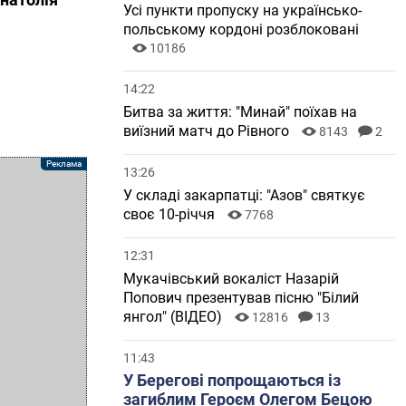
Усі пункти пропуску на українсько-
польському кордоні розблоковані
10186
14:22
Битва за життя: "Минай" поїхав на
виїзний матч до Рівного
8143
2
13:26
У складі закарпатці: "Азов" святкує
своє 10-річчя
7768
12:31
Мукачівський вокаліст Назарій
Попович презентував пісню "Білий
янгол" (ВІДЕО)
12816
13
11:43
У Берегові попрощаються із
загиблим Героєм Олегом Бецою