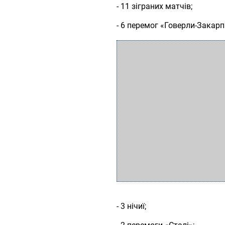
- 11 зіграних матчів;
- 6 перемог «Говерли-Закарп
- 3 нічиї;