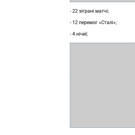
- 22 зіграні матчі;
- 12 перемог «Сталі»;
- 4 нічиї;