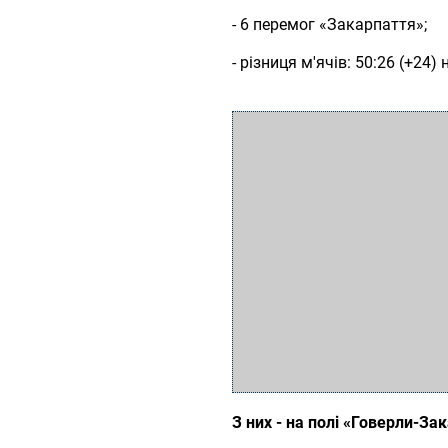
- 6 перемог «Закарпаття»;
- різниця м'ячів: 50:26 (+24)
З них - на полі «Говерли-За