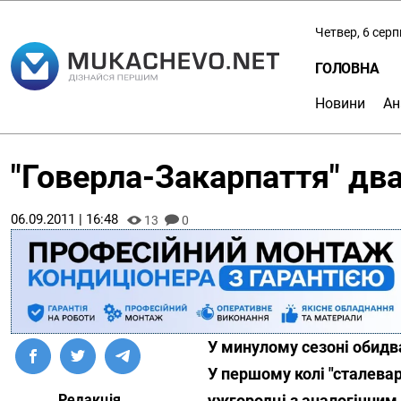
Четвер, 6 сер
ГОЛОВНА
Новини
Ан
"Говерла-Закарпаття" два
06.09.2011 | 16:48
13
0
У минулому сезоні обидв
У першому колі "сталевар
Редакція
ужгородці з аналогічним