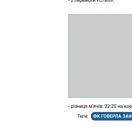
- 2 перемоги «Сталі»;
- різниця м'ячів: 22:20 на к
ФК ГОВЕРЛА ЗА