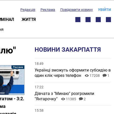
Редакція
Реклама
Повідомити новину
УВІЙТИ
ИМІНАЛ
ЖИТТЯ
ня
ллю"
НОВИНИ ЗАКАРПАТТЯ
18:49
Українці зможуть оформити субсидію в
один клік через телефон
17208
1
17:22
Дівчата з "Минаю" розгромили
атом - 3:2.
"Янтарочку"
11385
2
ома
15:58
Анатолія