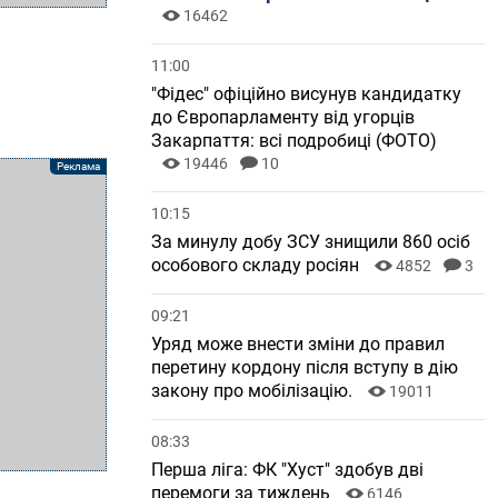
16462
11:00
"Фідес" офіційно висунув кандидатку
до Європарламенту від угорців
Закарпаття: всі подробиці (ФОТО)
19446
10
10:15
За минулу добу ЗСУ знищили 860 осіб
особового складу росіян
4852
3
09:21
Уряд може внести зміни до правил
перетину кордону після вступу в дію
закону про мобілізацію.
19011
08:33
Перша ліга: ФК "Хуст" здобув дві
перемоги за тиждень
6146