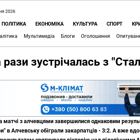
пня 2026
ПОЛІТИКА
ЕКОНОМІКА
КУЛЬТУРА
СПОРТ
КР
алітика
Мультимедіа
Блоги
Оголошення
Опитуван
 рази зустрічалась з "Ста
а матчі з алчевцями завершилися однаковим результ
и" в Алчевську обіграли закарпатців - 3:2. А вже вд
 результатом святкували вікторію над підопічними 