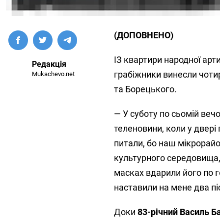
(ДОПОВНЕНО)
ІЗ квартири народної арт
Редакція
грабіжники винесли чоти
Mukachevo.net
та Борецького.
— У суботу по сьомій веч
теленовини, коли у двері 
питали, бо наш мікрорайо
культурного середовища, 
масках вдарили його по г
наставили на мене два п
Доки
83-річний Василь Б