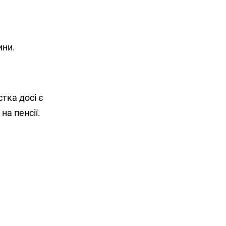
ини.
тка досі є
на пенсії.