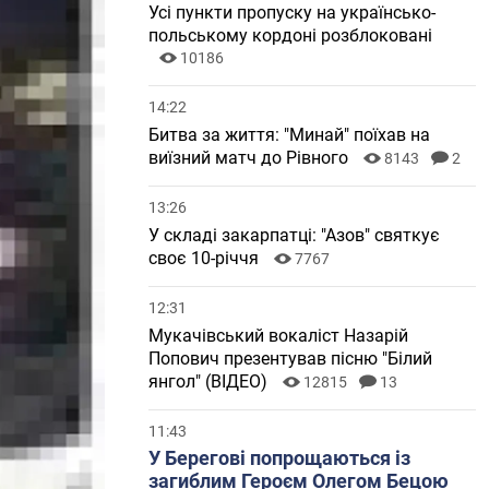
Усі пункти пропуску на українсько-
польському кордоні розблоковані
10186
14:22
Битва за життя: "Минай" поїхав на
виїзний матч до Рівного
8143
2
13:26
У складі закарпатці: "Азов" святкує
своє 10-річчя
7767
12:31
Мукачівський вокаліст Назарій
Попович презентував пісню "Білий
янгол" (ВІДЕО)
12815
13
11:43
У Берегові попрощаються із
загиблим Героєм Олегом Бецою