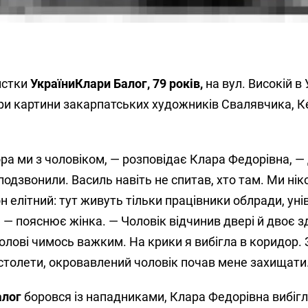
истки
України
Клари Балог, 79 років,
на вул. Високій в
ри картини закарпатських художників Свалявчика, 
ора ми з чоловіком, — розповідає Клара Федорівна, —
подзвонили. Василь навіть не спитав, хто там. Ми нік
н елітний: тут живуть тільки працівники облради, уні
— пояснює жінка. — Чоловік відчинив двері й двоє з
олові чимось важким. На крики я вибігла в коридор. 
істолети, окровавлений чоловік почав мене захищати
алог
боровся із нападниками, Клара Федорівна вибігл