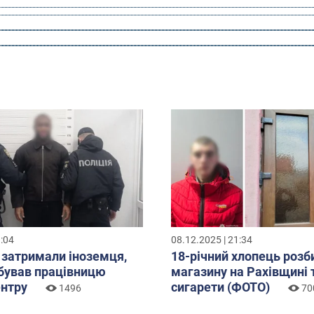
3:04
08.12.2025 | 21:34
 затримали іноземця,
18-річний хлопець розб
бував працівницю
магазину на Рахівщині 
ентру
сигарети (ФОТО)
1496
70