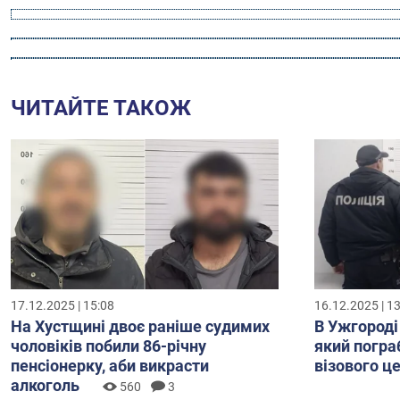
ЧИТАЙТЕ ТАКОЖ
17.12.2025 | 15:08
16.12.2025 | 1
На Хустщині двоє раніше судимих
В Ужгороді
чоловіків побили 86-річну
який погра
пенсіонерку, аби викрасти
візового ц
алкоголь
560
3