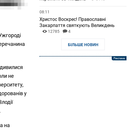
08:11
Христос Воскрес! Православні
Закарпаття святкують Великдень
12785
4
 Ужгороді
Керечанина
БІЛЬШЕ НОВИН
 дивилися
оли не
верситету,
дорованів у
Злодії
.
а на