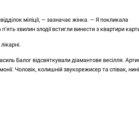
ідділок міліції, — зазначає жінка. — Я покликала
 п’ять хвилин злодії встигли винести з квартири карт
лікарні.
асиль Балог відсвяткували діамантове весілля. Артис
онії. Чоловік, колишній звукорежисер та співак, нині 