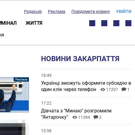
Редакція
Реклама
Повідомити новину
УВІЙТИ
ИМІНАЛ
ЖИТТЯ
ня
НОВИНИ ЗАКАРПАТТЯ
18:49
Українці зможуть оформити субсидію в
один клік через телефон
17207
1
17:22
Дівчата з "Минаю" розгромили
"Янтарочку"
11384
2
15:58