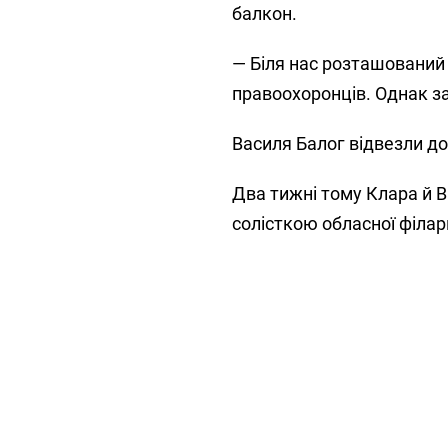
балкон.
— Біля нас розташований в
правоохоронців. Однак за
Василя Балог відвезли до 
Два тижні тому Клара й В
солісткою обласної філарм