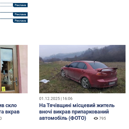
01.12.2025 | 16:06
ив скло
На Тячівщині місцевий житель
та вкрав
вночі викрав припаркований
автомобіль (ФОТО)
0
795