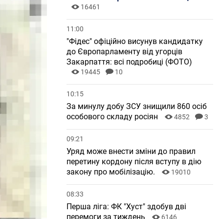
16461
11:00
"Фідес" офіційно висунув кандидатку
до Європарламенту від угорців
Закарпаття: всі подробиці (ФОТО)
19445
10
10:15
За минулу добу ЗСУ знищили 860 осіб
особового складу росіян
4852
3
09:21
Уряд може внести зміни до правил
перетину кордону після вступу в дію
закону про мобілізацію.
19010
08:33
Перша ліга: ФК "Хуст" здобув дві
перемоги за тиждень
6146