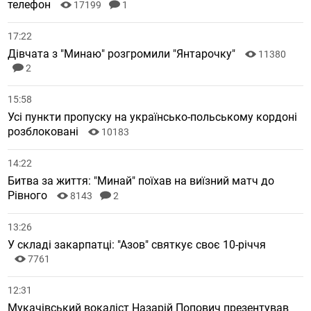
телефон
17199
1
17:22
Дівчата з "Минаю" розгромили "Янтарочку"
11380
2
15:58
Усі пункти пропуску на українсько-польському кордоні
розблоковані
10183
14:22
Битва за життя: "Минай" поїхав на виїзний матч до
Рівного
8143
2
13:26
У складі закарпатці: "Азов" святкує своє 10-річчя
7761
12:31
Мукачівський вокаліст Назарій Попович презентував