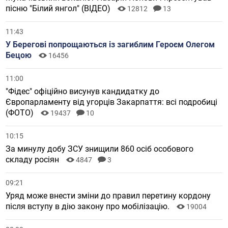
пісню "Білий янгол" (ВІДЕО)
12812
13
11:43
У Берегові попрощаються із загиблим Героєм Олегом
Бецою
16456
11:00
"Фідес" офіційно висунув кандидатку до
Європарламенту від угорців Закарпаття: всі подробиці
(ФОТО)
19437
10
10:15
За минулу добу ЗСУ знищили 860 осіб особового
складу росіян
4847
3
09:21
Уряд може внести зміни до правил перетину кордону
після вступу в дію закону про мобілізацію.
19004