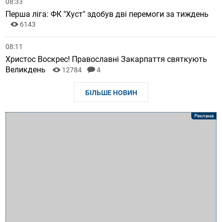
08:33
Перша ліга: ФК "Хуст" здобув дві перемоги за тиждень
6143
08:11
Христос Воскрес! Православні Закарпаття святкують
Великдень
12784
4
БІЛЬШЕ НОВИН