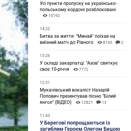
Усі пункти пропуску на українсько-
польському кордоні розблоковані
10192
14:22
Битва за життя: "Минай" поїхав на
виїзний матч до Рівного
8143
2
13:26
У складі закарпатці: "Азов" святкує
своє 10-річчя
7772
12:31
Мукачівський вокаліст Назарій
Попович презентував пісню "Білий
янгол" (ВІДЕО)
12821
13
11:43
У Берегові попрощаються із
загиблим Героєм Олегом Бецою