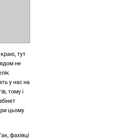
 краю, тут
рядом не
елік
ать у нас на
в, тому і
абінет
при цьому
Так,
фахівці