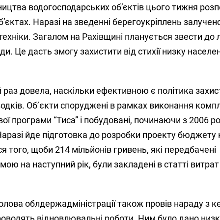
вництва водогосподарських об’єктів цього тижня роз
об’єктах. Наразі на зведенні берегоукріплень залучен
 техніки. Загалом на Рахівщині планується звести до
и. Це дасть змогу захистити від стихії низку населен
й раз довела, наскільки ефективною є політика захис
одків. Об
’
єкти споруджені в рамках виконання комп
ї програми “Тиса” і побудовані, починаючи з 2006 ро
Наразі йде підготовка до розробки проекту бюджету 
я того, щоби 214 мільйонів гривень, які передбачені
ю на наступний рік, були закладені в статті витра
голова облдержадміністрації також провів нараду з 
проводять відновлювальні роботи. Ним було дано низ