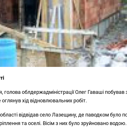
ті
 голова облдержадміністрації Олег Гаваші побував 
е оглянув хід відновлювальних робіт.
ласті відвідав село Лазещину, де паводком було 
ріплення та оселі. Вісім з них було зруйновано водою.