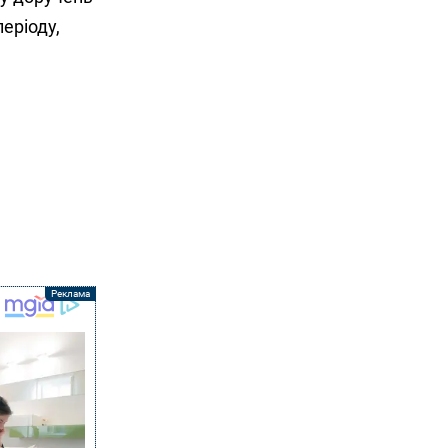
еріоду,