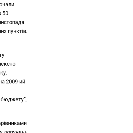
почали
о 50
 листопада
их пунктів.
ту
лексної
ку,
на 2009-ий
т бюджету”,
керівниками
ку доручень