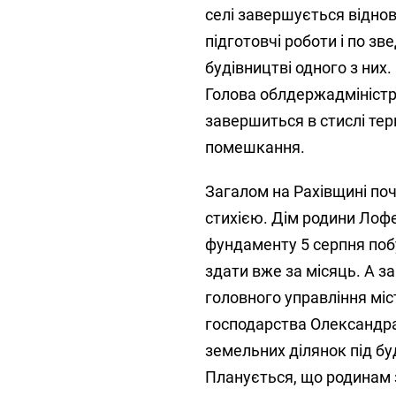
селі завершується відно
підготовчі роботи і по з
будівництві одного з них
Голова облдержадміністра
завершиться в стислі тер
помешкання.
Загалом на Рахівщині п
стихією. Дім родини Лофе
фундаменту 5 серпня поб
здати вже за місяць. А 
головного управління мі
господарства Олександра
земельних ділянок під бу
Планується, що родинам з