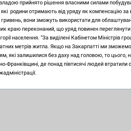
 владою прийнято рішення власними силами побуду
які
родини отримають від уряду як компенсацію за
яч гривень, вони зможуть використати для облаштува
вник краю переконаний, що уряд повинен переглянути
горії населення. “За виділені Кабінетом Міністрів гр
атних метрів житла. Якщо на Закарпатті ми зможем
ям, які залишилися без даху над головою, то цього, 
но-Франківщині, де понад півтисячі людей втратили ос
адміністрації.