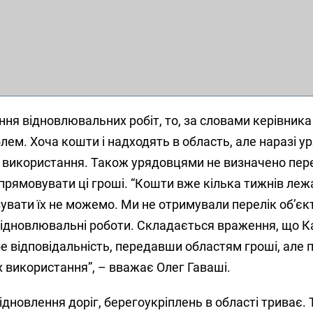
ня відновлювальних робіт, то, за словами керівника
ем. Хоча кошти і надходять в область, але наразі у
 використання. Також урядовцями не визначено пер
 спрямовувати ці гроші. “Кошти вже кілька тижнів леж
увати їх не можемо. Ми не отримували перелік об’єкті
ідновлювальні роботи. Складається враження, що К
ебе відповідальність, передавши областям гроші, але 
 використання”, – вважає Олег Гаваші.
ідновлення доріг, берегоукріплень в області триває. 