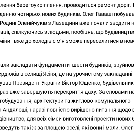
влення берегоукріплення, проводиться ремонт доріг.
веденню чотирьох нових будинків. Олег Гаваші побував
. Родині Оленійчуків з Лазещини вже почали зводити 
ції, спілкуючись з людьми, пообіцяв, що будівництв
міни і вже до холодів сім’я зможе переселитися в нов
очали закладати фундаменти
шести будинків, зруйно
рдюків в селищі Ясіня, де на урочистому закладанні
ував Президент України Віктор Ющенко, будівельни
зараз вже завершують перекриття даху. За словами 
стобудування, архітектури та житлово-комунального
 Андялоші, наразі повністю вирішено питання щодо 
дівництво, для всіх сімей виготовлені проекти нових 
ведуть такі ж за площею оселі, які вони і мали. Олег