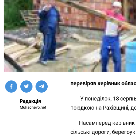
перевіряв керівник облас
У понеділок, 18 серпня,
Редакція
поїздкою на Рахівщині, д
Mukachevo.net
Насамперед керівник об
сільські дороги, берегоук