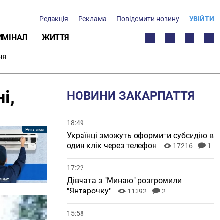
Редакція
Реклама
Повідомити новину
УВІЙТИ
ИМІНАЛ
ЖИТТЯ
ня
і,
НОВИНИ ЗАКАРПАТТЯ
18:49
Українці зможуть оформити субсидію в
один клік через телефон
17216
1
17:22
Дівчата з "Минаю" розгромили
"Янтарочку"
11392
2
15:58