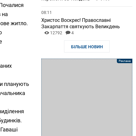
 Почалися
08:11
 на
Христос Воскрес! Православні
нове житло.
Закарпаття святкують Великдень
о
12792
4
е
БІЛЬШЕ НОВИН
ваних
ки планують
начальника
виділення
будинків.
 Гаваші