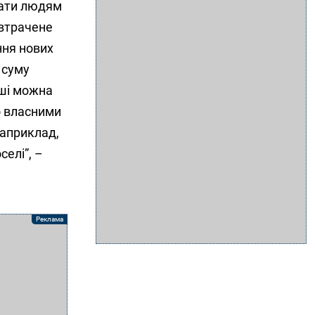
вати людям
 втрачене
ння нових
 суму
оші можна
о власними
наприклад,
елі”, –