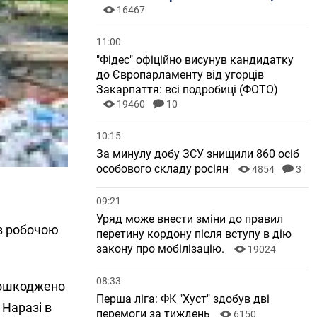
16467
11:00
"Фідес" офіційно висунув кандидатку
до Європарламенту від угорців
Закарпаття: всі подробиці (ФОТО)
19460
10
10:15
За минулу добу ЗСУ знищили 860 осіб
особового складу росіян
4854
3
09:21
Уряд може внести зміни до правил
з робочою
перетину кордону після вступу в дію
закону про мобілізацію.
19024
08:33
пошкоджено
Перша ліга: ФК "Хуст" здобув дві
 Наразі в
перемоги за тиждень
6150