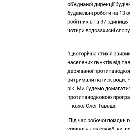
об’єднаної дирекції буді
будівельні роботи на 13 
робітників та 37 одиниць
чотири водозахисні споруд
“Цьогорічна стихія зайви
населених пунктів від пав
державної протипаводково
витримали натиск води. 
рік. Ми будемо домагатис
протипаводковою програмо
– каже Олег Гаваші.
Під час робочої поїздки 
управлінь та служб, які 