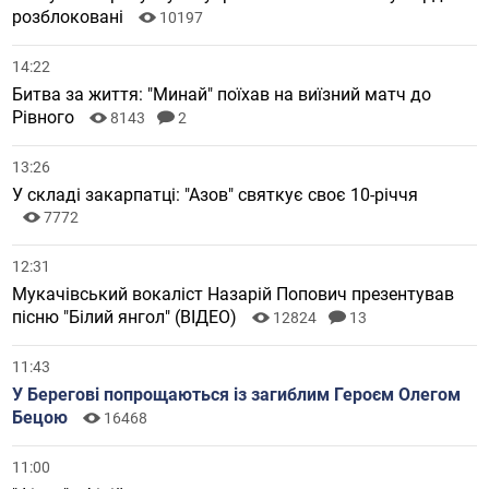
розблоковані
10197
14:22
Битва за життя: "Минай" поїхав на виїзний матч до
Рівного
8143
2
13:26
У складі закарпатці: "Азов" святкує своє 10-річчя
7772
12:31
Мукачівський вокаліст Назарій Попович презентував
пісню "Білий янгол" (ВІДЕО)
12824
13
11:43
У Берегові попрощаються із загиблим Героєм Олегом
Бецою
16468
11:00