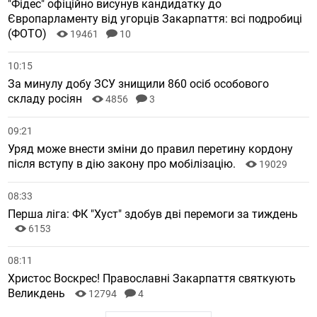
"Фідес" офіційно висунув кандидатку до
Європарламенту від угорців Закарпаття: всі подробиці
(ФОТО)
19461
10
10:15
За минулу добу ЗСУ знищили 860 осіб особового
складу росіян
4856
3
09:21
Уряд може внести зміни до правил перетину кордону
після вступу в дію закону про мобілізацію.
19029
08:33
Перша ліга: ФК "Хуст" здобув дві перемоги за тиждень
6153
08:11
Христос Воскрес! Православні Закарпаття святкують
Великдень
12794
4