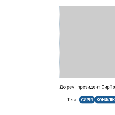
До речі, президент Сирії 
СИРІЯ
КОНФЛІК