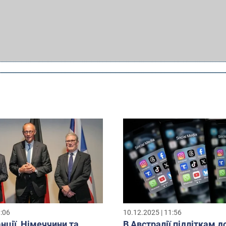
8:06
10.12.2025 | 11:56
нції, Німеччини та
В Австралії підліткам д