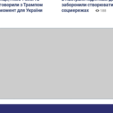
бговорили з Трампом
заборонили створювати
момент для України
соцмережах
188