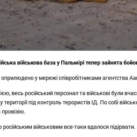
йська військова база у Пальмірі тепер зайнята бой
о оприлюдено у мережі співробітниками агентства A
єю, весь російський персонал та військові були вча
території під контроль терористів ІД. По собі військ
 провізію.
ю російським військовим все-таки вдалося підірвати.