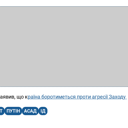
заявив, що к
раїна боротиметься проти агресії Заходу
Т
ПУТІН
АСАД
ІД