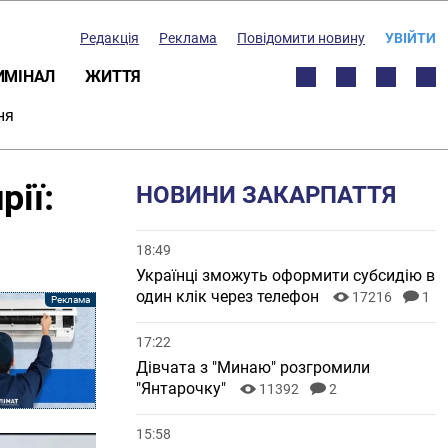
Редакція
Реклама
Повідомити новину
УВІЙТИ
ИМІНАЛ
ЖИТТЯ
ня
рії:
НОВИНИ ЗАКАРПАТТЯ
18:49
Українці зможуть оформити субсидію в
один клік через телефон
17216
1
17:22
Дівчата з "Минаю" розгромили
"Янтарочку"
11392
2
15:58