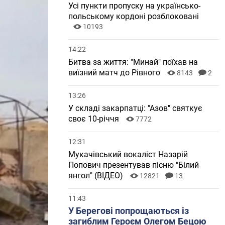
Усі пункти пропуску на українсько-
польському кордоні розблоковані
10193
14:22
Битва за життя: "Минай" поїхав на
виїзний матч до Рівного
8143
2
13:26
У складі закарпатці: "Азов" святкує
своє 10-річчя
7772
12:31
Мукачівський вокаліст Назарій
Попович презентував пісню "Білий
янгол" (ВІДЕО)
12821
13
11:43
У Берегові попрощаються із
загиблим Героєм Олегом Бецою