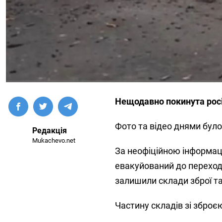
Нещодавно покинута росі
Фото та відео днями бул
Редакція
Mukachevo.net
За неофіційною інформаці
евакуйований до переходу 
залишили склади зброї та
Частину складів зі зброє