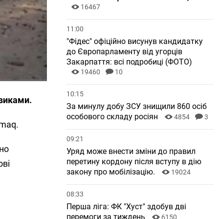
16467
11:00
"Фідес" офіційно висунув кандидатку
до Європарламенту від угорців
Закарпаття: всі подробиці (ФОТО)
19460
10
10:15
овиками.
За минулу добу ЗСУ знищили 860 осіб
особового складу росіян
4854
3
amaq.
09:21
сно
Уряд може внести зміни до правил
перетину кордону після вступу в дію
ові
закону про мобілізацію.
19024
08:33
Перша ліга: ФК "Хуст" здобув дві
перемоги за тиждень
6150