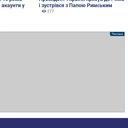
 акаунти у
і зустрівся з Папою Римським
277