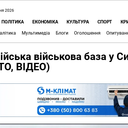
пня 2026
ПОЛІТИКА
ЕКОНОМІКА
КУЛЬТУРА
СПОРТ
КР
алітика
Мультимедіа
Блоги
Оголошення
Опитуван
йська військова база у Си
ТО, ВІДЕО)