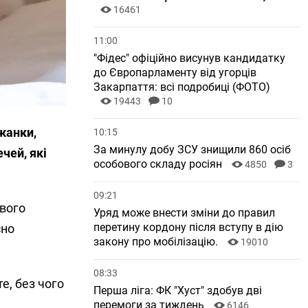
16461
11:00
"Фідес" офіційно висунув кандидатку
до Європарламенту від угорців
Закарпаття: всі подробиці (ФОТО)
19443
10
ежанки,
10:15
За минулу добу ЗСУ знищили 860 осіб
чей, які
особового складу росіян
4850
3
09:21
ивого
Уряд може внести зміни до правил
перетину кордону після вступу в дію
сно
закону про мобілізацію.
19010
08:33
е, без чого
Перша ліга: ФК "Хуст" здобув дві
перемоги за тиждень
6146