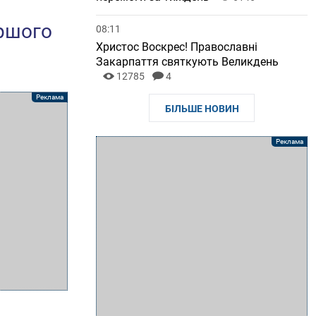
ершого
08:11
Христос Воскрес! Православні
Закарпаття святкують Великдень
12785
4
БІЛЬШЕ НОВИН