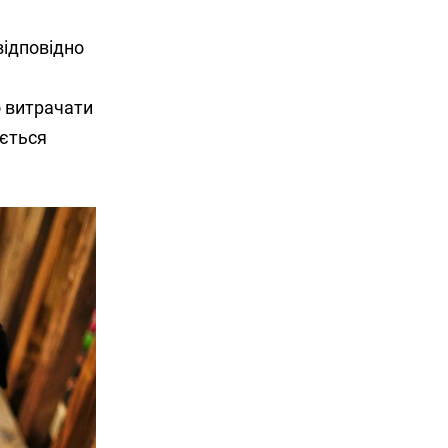
відповідно
о витрачати
ується