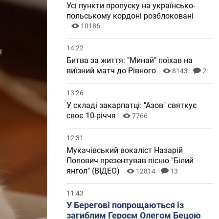
Усі пункти пропуску на українсько-
польському кордоні розблоковані
10186
14:22
Битва за життя: "Минай" поїхав на
виїзний матч до Рівного
8143
2
13:26
У складі закарпатці: "Азов" святкує
своє 10-річчя
7766
12:31
Мукачівський вокаліст Назарій
Попович презентував пісню "Білий
янгол" (ВІДЕО)
12814
13
11:43
У Берегові попрощаються із
загиблим Героєм Олегом Бецою