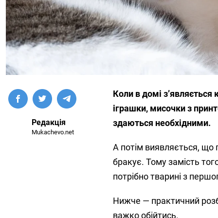
Коли в домі з’являється 
іграшки, мисочки з принт
Редакція
здаються необхідними.
Mukachevo.net
А потім виявляється, що 
бракує. Тому замість тог
потрібно тварині з першо
Нижче — практичний розбір
важко обійтись.