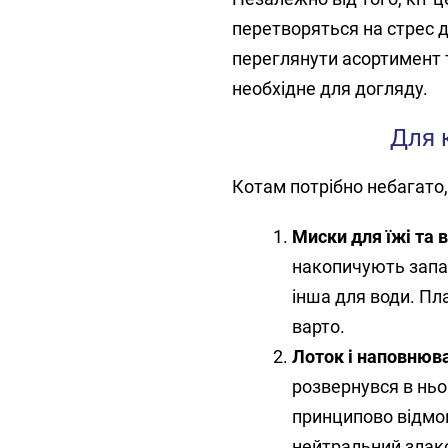
перетворяться на стрес дл
переглянути асортимент 
необхідне для догляду.
Для 
Котам потрібно небагато,
Миски для їжі та 
накопичують запах
інша для води. Пл
варто.
Лоток і наповнюв
розвернувся в ньо
принципово відмо
нейтральний злако