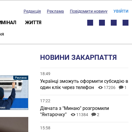
Редакція
Реклама
Повідомити новину
УВІЙТИ
ИМІНАЛ
ЖИТТЯ
ня
НОВИНИ ЗАКАРПАТТЯ
18:49
Українці зможуть оформити субсидію в
один клік через телефон
17206
1
17:22
Дівчата з "Минаю" розгромили
"Янтарочку"
11384
2
15:58