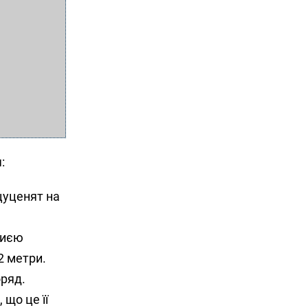
:
цуценят на
шиєю
2 метри.
оряд.
що це її