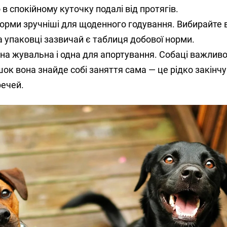
 в спокійному куточку подалі від протягів.
 корми зручніші для щоденного годування. Вибирайте 
На упаковці зазвичай є таблиця добової норми.
на жувальна і одна для апортування. Собаці важлив
ашок вона знайде собі заняття сама — це рідко закінч
речей.