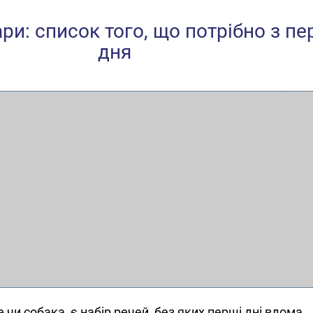
ри: список того, що потрібно з п
дня
е чи собака, є набір речей, без яких перші дні вдома