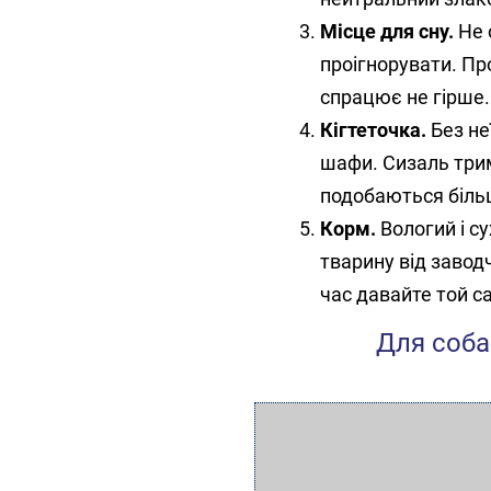
Місце для сну.
Не 
проігнорувати. Пр
спрацює не гірше.
Кігтеточка.
Без неї
шафи. Сизаль трим
подобаються більш
Корм.
Вологий і с
тварину від заводч
час давайте той с
Для соба