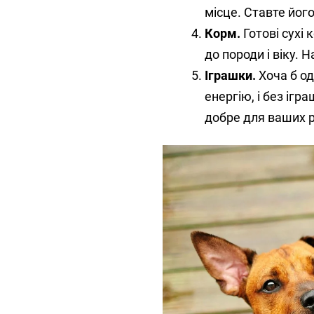
місце. Ставте його
Корм.
Готові сухі
до породи і віку. 
Іграшки.
Хоча б од
енергію, і без ігр
добре для ваших 