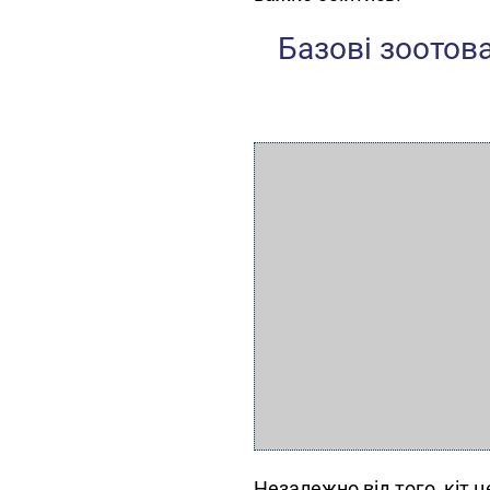
Базові зоотова
Незалежно від того, кіт ц