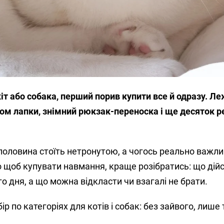
кіт або собака, перший порив купити все й одразу. Л
ом лапки, знімний рюкзак-переноска і ще десяток ре
половина стоїть нетронутою, а чогось реально важл
о щоб купувати навмання, краще розібратись: що дій
го дня, а що можна відкласти чи взагалі не брати.
 по категоріях для котів і собак: без зайвого, лише т