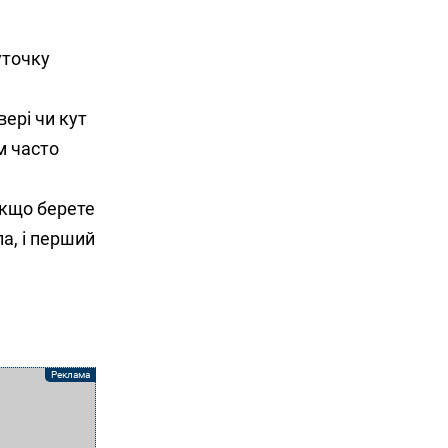
уточку
вері чи кут
м часто
Якщо берете
ла, і перший