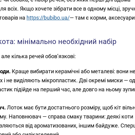
я всіх. Якщо хочете зібрати все в одному місці, зруч
товарів на
https://bubibo.ua/
— там є корми, аксесуари
кота: мінімально необхідний набір
 але кілька речей обов’язкові:
води.
Краще вибирати керамічні або металеві: вони н
 і не виділяють мікропластик. Дві окремі миски — одн
астик підійде на перший час, але довго на ньому зуп
ач.
Лоток має бути достатнього розміру, щоб кіт віль
му. Наповнювач — справа смаку тварини: деякі коти
вляються від ароматизованих, іншим байдуже. Спер
вий або силікагелевий.