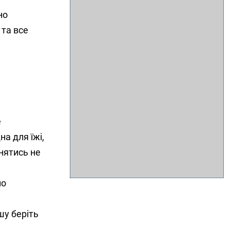
но
 та все
е
а для їжі,
инятись не
но
шу беріть