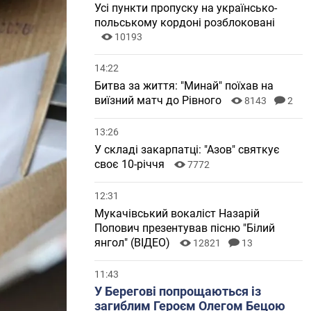
Усі пункти пропуску на українсько-
польському кордоні розблоковані
10193
14:22
Битва за життя: "Минай" поїхав на
виїзний матч до Рівного
8143
2
13:26
У складі закарпатці: "Азов" святкує
своє 10-річчя
7772
12:31
Мукачівський вокаліст Назарій
Попович презентував пісню "Білий
янгол" (ВІДЕО)
12821
13
11:43
У Берегові попрощаються із
загиблим Героєм Олегом Бецою