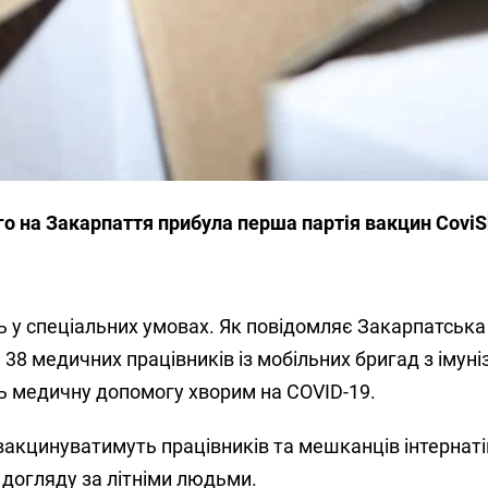
го на Закарпаття прибула перша партія вакцин CoviSh
ь у спеціальних умовах. Як повідомляє Закарпатська
8 медичних працівників із мобільних бригад з імуніз
ть медичну допомогу хворим на COVID-19.
вакцинуватимуть працівників та мешканців інтернаті
 догляду за літніми людьми.