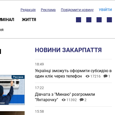
Редакція
Реклама
Повідомити новину
УВІЙТИ
ИМІНАЛ
ЖИТТЯ
ня
и
НОВИНИ ЗАКАРПАТТЯ
18:49
Українці зможуть оформити субсидію в
один клік через телефон
17216
1
17:22
Дівчата з "Минаю" розгромили
"Янтарочку"
11392
2
15:58