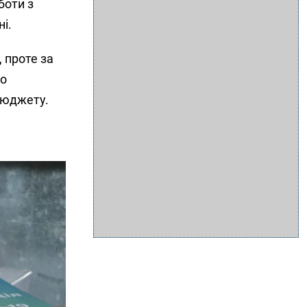
боти з
ні.
 проте за
во
бюджету.