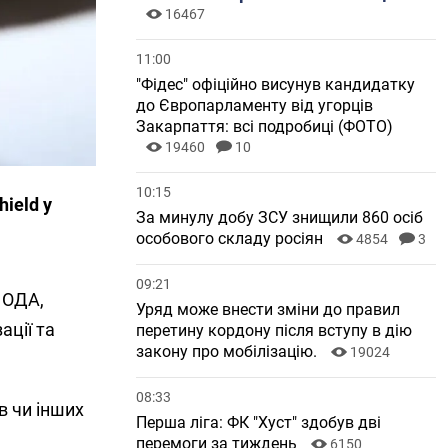
16467
11:00
"Фідес" офіційно висунув кандидатку
до Європарламенту від угорців
Закарпаття: всі подробиці (ФОТО)
19460
10
10:15
ield у
За минулу добу ЗСУ знищили 860 осіб
особового складу росіян
4854
3
09:21
 ОДА,
Уряд може внести зміни до правил
ації та
перетину кордону після вступу в дію
закону про мобілізацію.
19024
08:33
в чи інших
Перша ліга: ФК "Хуст" здобув дві
перемоги за тиждень
6150