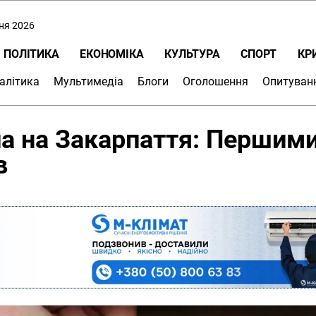
пня 2026
ПОЛІТИКА
ЕКОНОМІКА
КУЛЬТУРА
СПОРТ
КР
алітика
Мультимедіа
Блоги
Оголошення
Опитуван
ла на Закарпаття: Першим
в