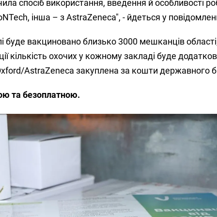
чила спосіб використання, введення й особливості ро
NTech, інша – з AstraZeneca", - йдеться у повідомлен
і буде вакциновано близько 3000 мешканців області,
ції кількість охочих у кожному закладі буде додатко
xford/AstraZeneca закуплена за кошти державного 
ою та безоплатною.