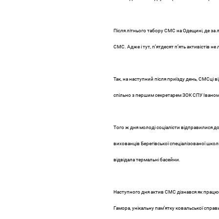
Після літнього табору СМС на Одещині, де за
СМС. Адже і тут, п’ятдесят п’ять активістів н
Так, на наступний після приїзду день, СМСці ві
спільно з першим секретарем ЗОК СПУ Іваном 
Того ж дня молоді соціалісти відправилися д
вихованців Берегівської спеціалізованої школ
відвідала термальні басейни.
Наступного дня актив СМС дізнався як працюва
Гамора, унікальну пам’ятку ковальської справи