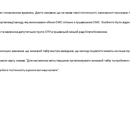
 і сповненими вражень. Дехто зізнався, що не чекав такої гостинності, насиченості програми 
організації заходу, яку виконували обком СМС спільно з Іршавською СМС. Особисто було відз
а керівника депутатської групи СПУ в Іршавській міській раді Олега Козенюка.
лошин зазначив, що зимовий табір вкотре засвідчив, що молоді соціалісти вміють не лише пр
вою чергу, сказав: "Для нас велика честь першими організовувати зимовий табір та приймати п
а його гостинність оцінили всі наші колеги".