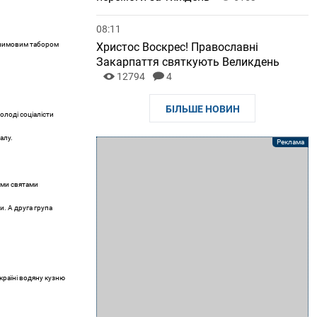
08:11
и зимовим табором
Христос Воскрес! Православні
Закарпаття святкують Великдень
12794
4
БІЛЬШЕ НОВИН
молоді соціалісти
алу.
ими святами
и. А друга група
країні водяну кузню