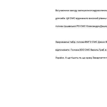
Всі учасники заходу залишилися задоволеними
для себе. ЦК СМС відзначило високий рівень 
голови Іршавської РО СМС Олександра Дешка т
Закриваючи табір, голова ВМГО СМС Денис Во
відпочивати. Голова ЗОО СМС Василь Граб, в с
України. А ще тішить те, що красу Закарпаття т