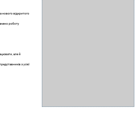
та нового відкритого
начено роботу
ацювати, але й
редставників з усієї