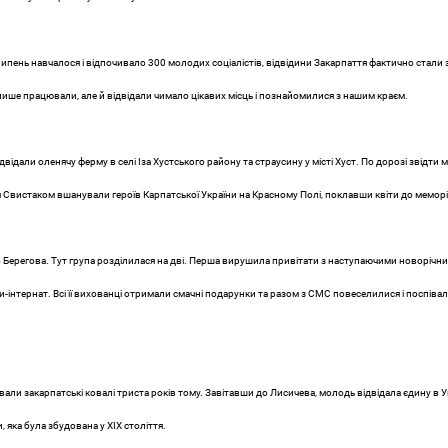
 липень навчалося і відпочивало 300 молодих соціалістів, відвідини Закарпаття фактично стал
е лише працювали, але й відвідали чимало цікавих місць і познайомилися з нашим краєм.
двідали оленячу ферму в селі Іза Хустського району та страусину у місті Хуст. По дорозі звідти 
Свистаком вшанували героїв Карпатської України на Красному Полі, поклавши квіти до меморі
о Берегова. Тут група розділилася на дві. Перша вирушила привітати з наступаючими новорічн
и-інтернат. Всі її вихованці отримали смачні подарунки та разом з СМС повеселилися і поспівал
ли закарпатські ковалі триста років тому. Завітавши до Лисичева, молодь відвідала єдину в У
, яка була збудована у ХІХ століття.