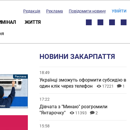
Редакція
Реклама
Повідомити новину
УВІЙТИ
ИМІНАЛ
ЖИТТЯ
ня
НОВИНИ ЗАКАРПАТТЯ
18:49
Українці зможуть оформити субсидію в
один клік через телефон
17221
1
17:22
Дівчата з "Минаю" розгромили
"Янтарочку"
11393
2
15:58