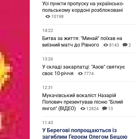
Усі пункти пропуску на українсько-
польському кордоні розблоковані
10198
14:22
Битва за життя: "Минай" поїхав на
виїзний матч до Рівного
8143
2
13:26
У складі закарпатці: "Азов" святкує
своє 10-річчя
7774
12:31
Мукачівський вокаліст Назарій
Попович презентував пісню "Білий
янгол" (ВІДЕО)
12824
13
11:43
У Берегові попрощаються із
загиблим Героєм Олегом Бецою