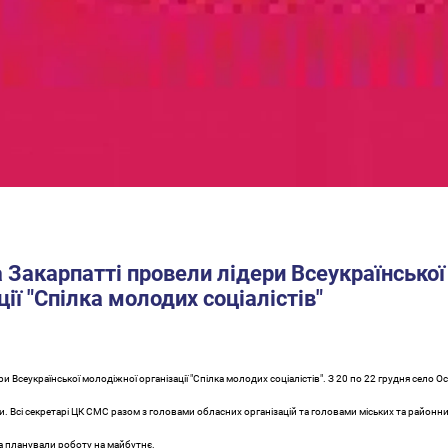
а Закарпатті провели лідери Всеукраїнської
ії "Спілка молодих соціалістів"
ри Всеукраїнської молодіжної організації "Спілка молодих соціалістів". З 20 по 22 грудня село О
и. Всі секретарі ЦК СМС разом з головами обласних організацій та головами міських та районни
а планували роботу на майбутнє.