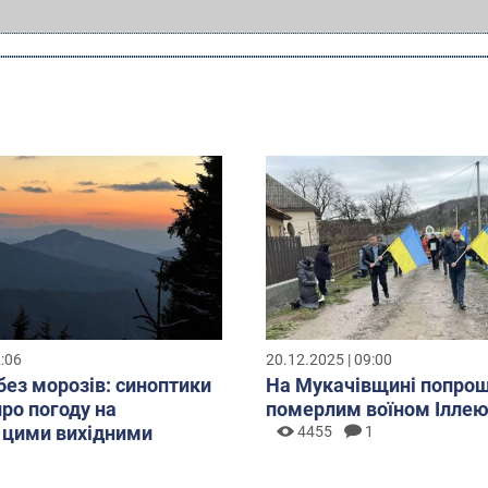
2:06
20.12.2025 | 09:00
без морозів: синоптики
На Мукачівщині попрощ
про погоду на
померлим воїном Ілле
 цими вихідними
4455
1