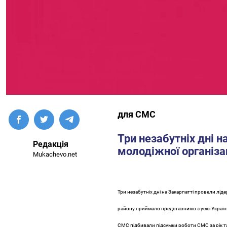
для СМС
Три незабутніх дні н
Редакція
молодіжної організац
Mukachevo.net
Три незабутніх дні на Закарпатті провели ліде
району приймало представників з усієї Україн
СМС підбивали підсумки роботи СМС за рік т