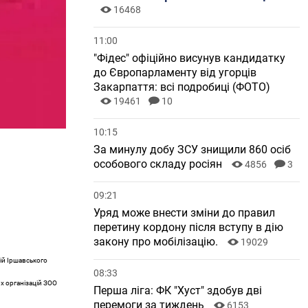
16468
11:00
"Фідес" офіційно висунув кандидатку
до Європарламенту від угорців
Закарпаття: всі подробиці (ФОТО)
19461
10
10:15
За минулу добу ЗСУ знищили 860 осіб
особового складу росіян
4856
3
09:21
Уряд може внести зміни до правил
перетину кордону після вступу в дію
закону про мобілізацію.
19029
сій Іршавського
08:33
х організацій ЗОО
Перша ліга: ФК "Хуст" здобув дві
перемоги за тиждень
6153