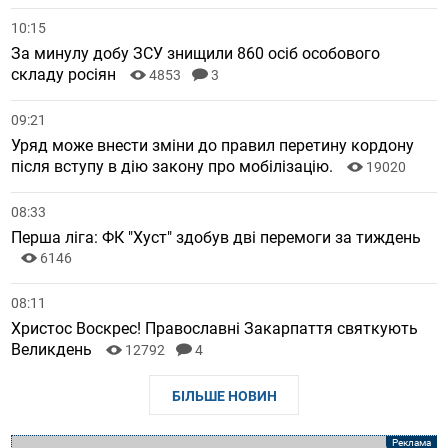
10:15
За минулу добу ЗСУ знищили 860 осіб особового
складу росіян
4853
3
09:21
Уряд може внести зміни до правил перетину кордону
після вступу в дію закону про мобілізацію.
19020
08:33
Перша ліга: ФК "Хуст" здобув дві перемоги за тиждень
6146
08:11
Христос Воскрес! Православні Закарпаття святкують
Великдень
12792
4
БІЛЬШЕ НОВИН