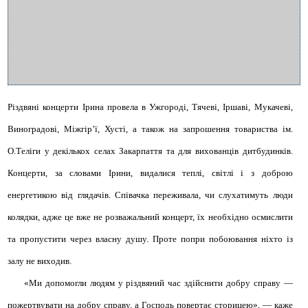
Різдвяні концерти Ірина провела в Ужгороді, Тячеві, Іршаві, Мукачеві,
Виноградові, Міжгір’ї, Хусті, а також на запрошення товариства ім.
О.Теліги у декількох селах Закарпаття та для вихованців дитбудинків.
Концерти, за словами Ірини, видалися теплі, світлі і з доброю
енергетикою від глядачів. Співачка переживала, чи слухатимуть люди
колядки, адже це вже не розважальний концерт, їх необхідно осмислити
та пропустити через власну душу. Проте попри побоювання ніхто із
залу не виходив.
«Ми допомогли людям у різдвяний час здійснити добру справу —
пожертвувати на добру справу, а Господь повертає сторицею», — каже