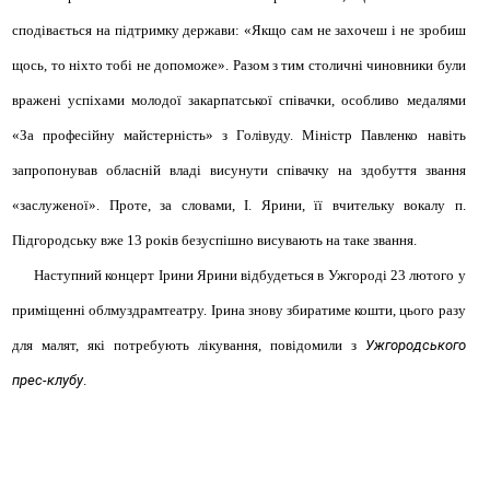
сподівається на підтримку держави: «Якщо сам не захочеш і не зробиш
щось, то ніхто тобі не допоможе». Разом з тим столичні чиновники були
вражені успіхами молодої закарпатської співачки, особливо медалями
«За професійну майстерність» з Голівуду. Міністр Павленко навіть
запропонував обласній владі висунути співачку на здобуття звання
«заслуженої». Проте, за словами, І. Ярини, її вчительку вокалу п.
Підгородську вже 13 років безуспішно висувають на таке звання.
Наступний концерт Ірини Ярини відбудеться в Ужгороді 23 лютого у
приміщенні облмуздрамтеатру. Ірина знову збиратиме кошти, цього разу
для малят, які потребують лікування, повідомили з
Ужгородського
прес-клубу
.