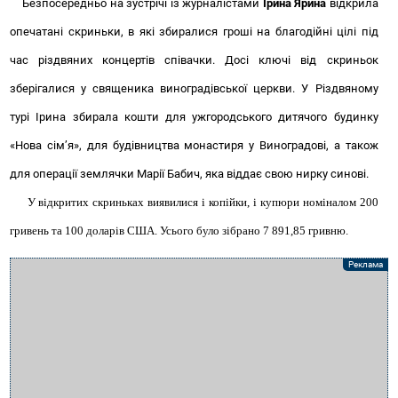
Безпосередньо на зустрічі із журналістами
Ірина Ярина
відкрила
опечатані скриньки, в які збиралися гроші на благодійні цілі під
час різдвяних концертів співачки. Досі ключі від скриньок
зберігалися у священика виноградівської церкви. У Різдвяному
турі Ірина збирала кошти для ужгородського дитячого будинку
«Нова сім’я», для б
уд
івництва монастиря у Виноградові, а також
для операції землячки Марії Бабич, яка віддає свою нирку синові.
У відкритих скриньках виявилися і копійки, і купюри номіналом 200
гривень та 100 доларів США. Усього було зібрано 7 891,85 гривню.