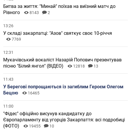
Битва за життя: "Минай" поїхав на виїзний матч до
Рівного
8143
2
13:26
У складі закарпатці: "Азов" святкує своє 10-річчя
7769
12:31
Мукачівський вокаліст Назарій Попович презентував
пісню "Білий янгол" (ВІДЕО)
12818
13
11:43
У Берегові попрощаються із загиблим Героєм Олегом
Бецою
16465
11:00
"Фідес" офіційно висунув кандидатку до
Європарламенту від угорців Закарпаття: всі подробиці
(ФОТО)
19455
10