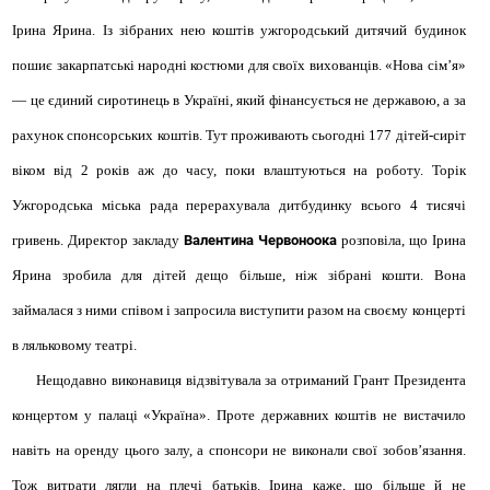
Ірина Ярина. Із зібраних нею коштів ужгородський дитячий будинок
пошиє закарпатські народні костюми для своїх вихованців. «Нова сім’я»
— це єдиний сиротинець в Україні, який фінансується не державою, а за
рахунок спонсорських коштів. Тут проживають сьогодні 177 дітей-сиріт
віком від 2 років аж до часу, поки влаштуються на роботу. Торік
Ужгородська міська рада перерахувала дитбудинку всього 4 тисячі
гривень. Директор закладу
Валентина Червоноока
розповіла, що Ірина
Ярина зробила для дітей дещо більше, ніж зібрані кошти. Вона
займалася з ними співом і запросила виступити разом на своєму концерті
в ляльковому театрі.
Нещодавно виконавиця відзвітувала за отриманий Грант Президента
концертом у палаці «Україна». Проте державних коштів не вистачило
навіть на оренду цього залу, а спонсори не виконали свої зобов’язання.
Тож витрати лягли на плечі батьків. Ірина каже, що більше й не