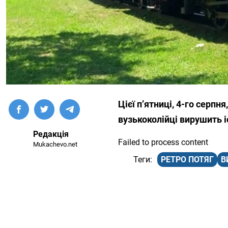
Цієї п’ятниці, 4-го серпн
вузькоколійці вирушить і
Редакція
Failed to process content
Mukachevo.net
РЕТРО ПОТЯГ
В