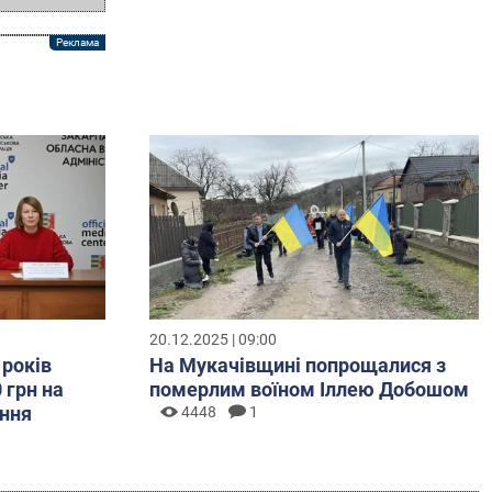
20.12.2025 | 09:00
 років
На Мукачівщині попрощалися з
 грн на
померлим воїном Іллею Добошом
ння
4448
1