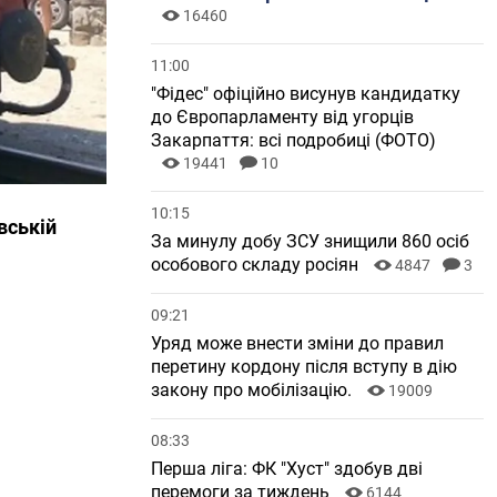
16460
11:00
"Фідес" офіційно висунув кандидатку
до Європарламенту від угорців
Закарпаття: всі подробиці (ФОТО)
19441
10
10:15
авській
За минулу добу ЗСУ знищили 860 осіб
особового складу росіян
4847
3
09:21
Уряд може внести зміни до правил
перетину кордону після вступу в дію
закону про мобілізацію.
19009
08:33
Перша ліга: ФК "Хуст" здобув дві
перемоги за тиждень
6144