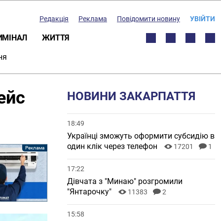
Редакція
Реклама
Повідомити новину
УВІЙТИ
ИМІНАЛ
ЖИТТЯ
ня
ейс
НОВИНИ ЗАКАРПАТТЯ
18:49
Українці зможуть оформити субсидію в
один клік через телефон
17201
1
17:22
Дівчата з "Минаю" розгромили
"Янтарочку"
11383
2
15:58