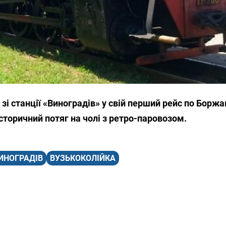
я, зі станції «Виноградів» у свій перший рейс по Борж
сторичний потяг на чолі з ретро-паровозом.
ИНОГРАДІВ
ВУЗЬКОКОЛІЙКА