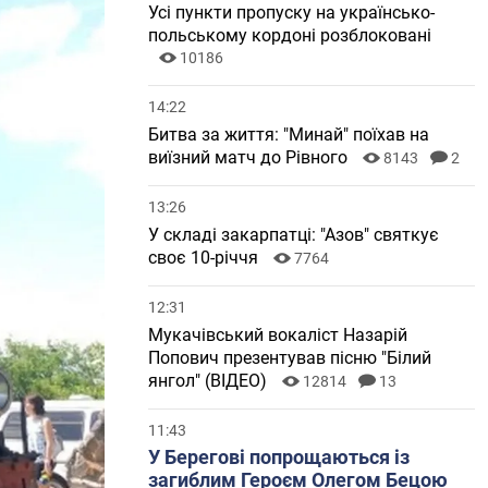
Усі пункти пропуску на українсько-
польському кордоні розблоковані
10186
14:22
Битва за життя: "Минай" поїхав на
виїзний матч до Рівного
8143
2
13:26
У складі закарпатці: "Азов" святкує
своє 10-річчя
7764
12:31
Мукачівський вокаліст Назарій
Попович презентував пісню "Білий
янгол" (ВІДЕО)
12814
13
11:43
У Берегові попрощаються із
загиблим Героєм Олегом Бецою