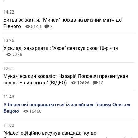
14:22
Битва за життя: "Минай" поїхав на виїзний матч до
Рівного
8143
2
13:26
У складі закарпатці: "Азов" святкує своє 10-річчя
7776
12:31
Мукачівський вокаліст Назарій Попович презентував
пісню "Білий янгол" (ВІДЕО)
12826
13
11:43
У Берегові попрощаються із загиблим Героєм Олегом
Бецою
16468
11:00
"Фідес" офіційно висунув кандидатку до