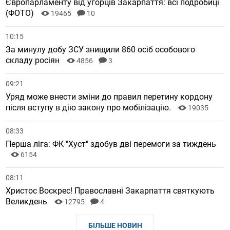
Європарламенту від угорців Закарпаття: всі подробиці
(ФОТО)
19465
10
10:15
За минулу добу ЗСУ знищили 860 осіб особового
складу росіян
4856
3
09:21
Уряд може внести зміни до правил перетину кордону
після вступу в дію закону про мобілізацію.
19035
08:33
Перша ліга: ФК "Хуст" здобув дві перемоги за тиждень
6154
08:11
Христос Воскрес! Православні Закарпаття святкують
Великдень
12795
4
БІЛЬШЕ НОВИН