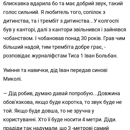
блискавка вдарила бо та має добрий звук, такий
голос сильний. Я любитель того, сопілок з
дитинства, та і трембіт з дитинства...У колгоспі
був у канторі, далі з кантори звільнився і зайнявся
чобанством. І чобановав понад 30 років. Грав чим
більший надой, тим трембіта добре грає, -
розповідає журналіфстам Тиса 1 Іван Больбан.
Уміння та навички, дід Іван передав синові
Миколі.
— Дід робив, думаю давай попробую...Довжина
обов'язкова, якщо буде коротка, то звук буде не
той. Якщо буде довша, то не зручна у
користуванні. Хто її буде носити 4 метри. Діди.
прадіди так надумали, що 3 -метрові самий