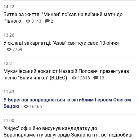
14:22
Битва за життя: "Минай" поїхав на виїзний матч до
Рівного
8143
2
13:26
У складі закарпатці: "Азов" святкує своє 10-річчя
7769
12:31
Мукачівський вокаліст Назарій Попович презентував
пісню "Білий янгол" (ВІДЕО)
12818
13
11:43
У Берегові попрощаються із загиблим Героєм Олегом
Бецою
16466
11:00
"Фідес" офіційно висунув кандидатку до
Європарламенту від угорців Закарпаття: всі подробиці