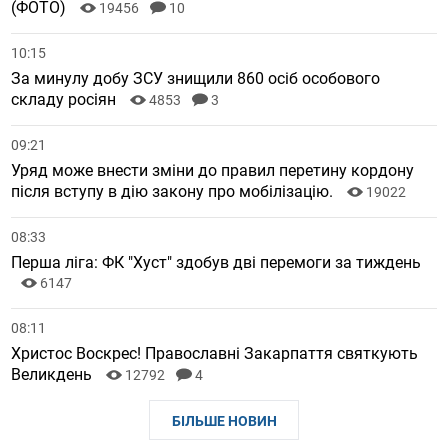
(ФОТО)
19456
10
10:15
За минулу добу ЗСУ знищили 860 осіб особового
складу росіян
4853
3
09:21
Уряд може внести зміни до правил перетину кордону
після вступу в дію закону про мобілізацію.
19022
08:33
Перша ліга: ФК "Хуст" здобув дві перемоги за тиждень
6147
08:11
Христос Воскрес! Православні Закарпаття святкують
Великдень
12792
4
БІЛЬШЕ НОВИН