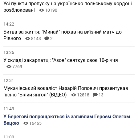
Усі пункти пропуску на українсько-польському кордоні
розблоковані
10190
14:22
Битва за життя: "Минай" поїхав на виїзний матч до
Рівного
8143
2
13:26
У складі закарпатці: "Азов" святкує своє 10-річчя
7769
12:31
Мукачівський вокаліст Назарій Попович презентував
пісню "Білий янгол" (ВІДЕО)
12818
13
11:43
У Берегові попрощаються із загиблим Героєм Олегом
Бецою
16465
11:00