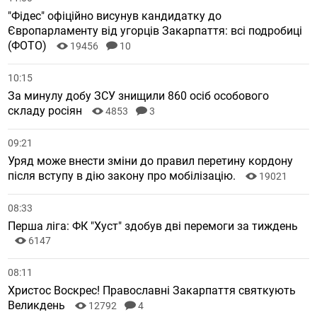
"Фідес" офіційно висунув кандидатку до
Європарламенту від угорців Закарпаття: всі подробиці
(ФОТО)
19456
10
10:15
За минулу добу ЗСУ знищили 860 осіб особового
складу росіян
4853
3
09:21
Уряд може внести зміни до правил перетину кордону
після вступу в дію закону про мобілізацію.
19021
08:33
Перша ліга: ФК "Хуст" здобув дві перемоги за тиждень
6147
08:11
Христос Воскрес! Православні Закарпаття святкують
Великдень
12792
4