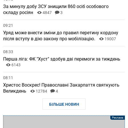
За минулу добу ЗСУ знищили 860 осіб особового
складу росіян
4847
3
09:21
Уряд може внести зміни до правил перетину кордону
після вступу в дію закону про мобілізацію.
19007
08:33
Перша ліга: ФК "Хуст" здобув дві перемоги за тиждень
6143
08:11
Христос Воскрес! Православні Закарпаття святкують
Великдень
12784
4
БІЛЬШЕ НОВИН