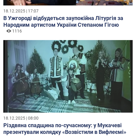
18.12.2025 | 17:07
В Ужгороді відбудеться заупокійна Літургія за
Народним артистом України Степаном Гігою
1116
18.12.2025 | 08:00
Різдвяна спадщина по-сучасному: у Мукачеві
презентували колядку «Возвістили в Вифлеємі»