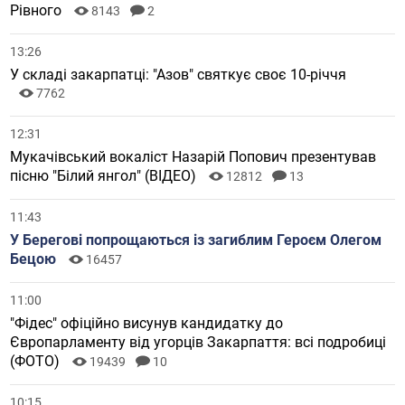
Рівного
8143
2
13:26
У складі закарпатці: "Азов" святкує своє 10-річчя
7762
12:31
Мукачівський вокаліст Назарій Попович презентував
пісню "Білий янгол" (ВІДЕО)
12812
13
11:43
У Берегові попрощаються із загиблим Героєм Олегом
Бецою
16457
11:00
"Фідес" офіційно висунув кандидатку до
Європарламенту від угорців Закарпаття: всі подробиці
(ФОТО)
19439
10
10:15