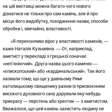
на цій виставці можна багато чого нового
дізнатися не тільки про сам камінь, але й про
місце його видобутку, походження назви, способи
обробки і, звичайно, властивості.
«Я переконливо вірю у властивості каменів, ―
каже Наталія Кузьмівна. ― От, наприклад,
аметист у перекладі з грецької означає
«неп’яніючий». Друга назва цього каменю ―
«єпископський» або «кардинальський». Так його
назвали тому, що ще у давньому Римі
католицькому священику разом із присвоєнням
високого духовного сану дарували яку-небудь
прикрасу ― перстень або хрестик ― з аметистом.
Вважалося, що цей камінь захистить людину не