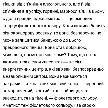
тільки від сп’яніння алкогольного, але й від
сп’яніння від успіху, гордині, марнослів’я. І в цьому
є доля правди, адже аметист ― це різновид
кварцу фіолетового кольору. Коли людина бачить
різнокольорову веселку, то вона, безперечно, не
може залишитися байдужою до цього
прекрасного явища. Вона стає добрішою,
м’якішою, посміхається. Чому? Тому, що на тілі
людини теж є своя «веселка» ― це сім
енергетичних центрів, які зв’язані безпосередньо
з навколишнім світом. Вони називаються
чакрами. І кожна з них має свій колір ― червоний,
помаранчевий, жовтий і т.д. Найвища, яка
знаходиться на тімені, ― фіолетового кольору.
Аметист теж фіолетового кольору. І за своєю