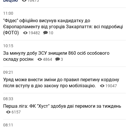
Бецою
16475
11:00
"Фідес" офіційно висунув кандидатку до
Європарламенту від угорців Закарпаття: всі подробиці
(ФОТО)
19482
10
10:15
За минулу добу ЗСУ знищили 860 осіб особового
складу росіян
4864
3
09:21
Уряд може внести зміни до правил перетину кордону
після вступу в дію закону про мобілізацію.
19047
08:33
Перша ліга: ФК "Хуст" здобув дві перемоги за тиждень
6157
08:11