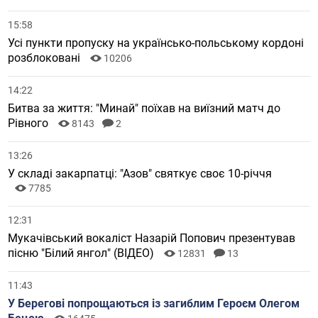
15:58
Усі пункти пропуску на українсько-польському кордоні
розблоковані
10206
14:22
Битва за життя: "Минай" поїхав на виїзний матч до
Рівного
8143
2
13:26
У складі закарпатці: "Азов" святкує своє 10-річчя
7785
12:31
Мукачівський вокаліст Назарій Попович презентував
пісню "Білий янгол" (ВІДЕО)
12831
13
11:43
У Берегові попрощаються із загиблим Героєм Олегом