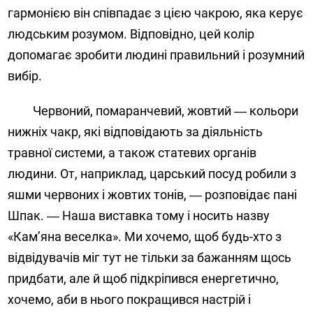
гармонією він співпадає з цією чакрою, яка керує
людським розумом. Відповідно, цей колір
допомагає зробити людині правильний і розумний
вибір.
Червоний, помаранчевий, жовтий ― кольори
нижніх чакр, які відповідають за діяльність
травної системи, а також статевих органів
людини. От, наприклад, царський посуд робили з
яшми червоних і жовтих тонів, ― розповідає пані
Шпак. ― Наша виставка тому і носить назву
«Кам’яна веселка». Ми хочемо, щоб будь-хто з
відвідувачів міг тут не тільки за бажанням щось
придбати, але й щоб підкріпився енергетично,
хочемо, аби в нього покращився настрій і