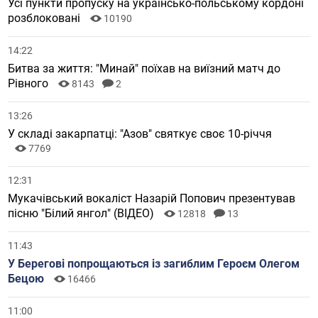
Усі пункти пропуску на українсько-польському кордоні
розблоковані
10190
14:22
Битва за життя: "Минай" поїхав на виїзний матч до
Рівного
8143
2
13:26
У складі закарпатці: "Азов" святкує своє 10-річчя
7769
12:31
Мукачівський вокаліст Назарій Попович презентував
пісню "Білий янгол" (ВІДЕО)
12818
13
11:43
У Берегові попрощаються із загиблим Героєм Олегом
Бецою
16466
11:00