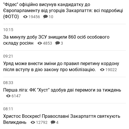
"Фідес" офіційно висунув кандидатку до
Європарламенту від угорців Закарпаття: всі подробиці
(ФОТО)
19456
10
10:15
За минулу добу ЗСУ знищили 860 осіб особового
складу росіян
4853
3
09:21
Уряд може внести зміни до правил перетину кордону
після вступу в дію закону про мобілізацію.
19022
08:33
Перша ліга: ФК "Хуст" здобув дві перемоги за тиждень
6147
08:11
Христос Воскрес! Православні Закарпаття святкують
Великдень
12792
4