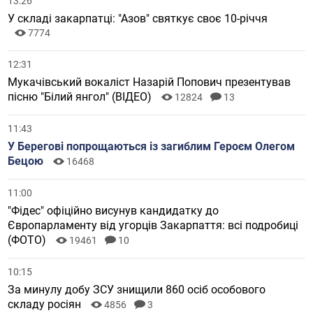
13:26
У складі закарпатці: "Азов" святкує своє 10-річчя
7774
12:31
Мукачівський вокаліст Назарій Попович презентував
пісню "Білий янгол" (ВІДЕО)
12824
13
11:43
У Берегові попрощаються із загиблим Героєм Олегом
Бецою
16468
11:00
"Фідес" офіційно висунув кандидатку до
Європарламенту від угорців Закарпаття: всі подробиці
(ФОТО)
19461
10
10:15
За минулу добу ЗСУ знищили 860 осіб особового
складу росіян
4856
3