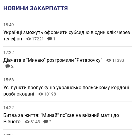
НОВИНИ ЗАКАРПАТТЯ
18:49
Українці зможуть оформити субсидію в один клік через
телефон
17221
1
17:22
Дівчата з "Минаю" розгромили "Янтарочку"
11393
2
15:58
Усі пункти пропуску на українсько-польському кордоні
розблоковані
10198
14:22
Битва за життя: "Минай" поїхав на виїзний матч до
Рівного
8143
2