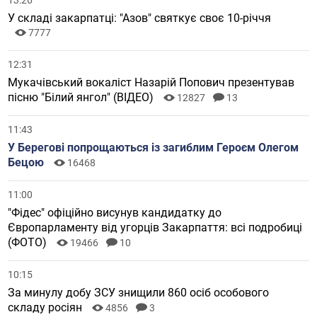
13:26
У складі закарпатці: "Азов" святкує своє 10-річчя
7777
12:31
Мукачівський вокаліст Назарій Попович презентував
пісню "Білий янгол" (ВІДЕО)
12827
13
11:43
У Берегові попрощаються із загиблим Героєм Олегом
Бецою
16468
11:00
"Фідес" офіційно висунув кандидатку до
Європарламенту від угорців Закарпаття: всі подробиці
(ФОТО)
19466
10
10:15
За минулу добу ЗСУ знищили 860 осіб особового
складу росіян
4856
3