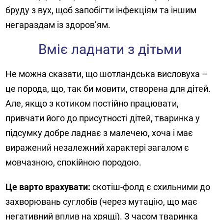
бруду з вух, щоб запобігти інфекціям та іншим
негараздам із здоров’ям.
Вміє ладнати з дітьми
Не можна сказати, що шотландська висловуха –
це порода, що, так би мовити, створена для дітей.
Але, якщо з котиком постійно працювати,
привчати його до присутності дітей, тваринка у
підсумку добре ладнає з малечею, хоча і має
виражений незалежний характері загалом є
мовчазною, спокійною породою.
Це варто врахувати:
скотіш-фолд є схильними до
захворювань суглобів (через мутацію, що має
негативний вплив на хрящі). З часом тваринка