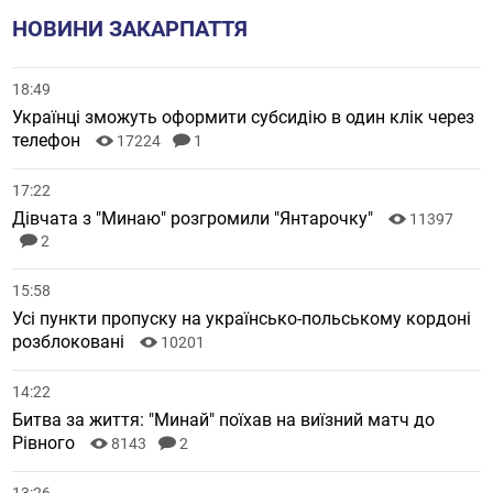
НОВИНИ ЗАКАРПАТТЯ
18:49
Українці зможуть оформити субсидію в один клік через
телефон
17224
1
17:22
Дівчата з "Минаю" розгромили "Янтарочку"
11397
2
15:58
Усі пункти пропуску на українсько-польському кордоні
розблоковані
10201
14:22
Битва за життя: "Минай" поїхав на виїзний матч до
Рівного
8143
2