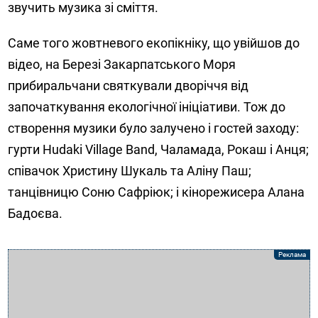
звучить музика зі сміття.
Саме того жовтневого екопікніку, що увійшов до
відео, на Березі Закарпатського Моря
прибиральчани святкували дворіччя від
започаткування екологічної ініціативи. Тож до
створення музики було залучено і гостей заходу:
гурти Hudaki Village Band, Чаламада, Рокаш і Анця;
співачок Христину Шукаль та Аліну Паш;
танцівницю Соню Сафріюк; і кінорежисера Алана
Бадоєва.