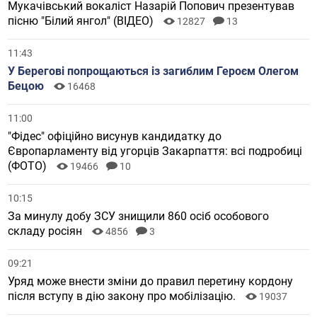
Мукачівський вокаліст Назарій Попович презентував
пісню "Білий янгол" (ВІДЕО)
12827
13
11:43
У Берегові попрощаються із загиблим Героєм Олегом
Бецою
16468
11:00
"Фідес" офіційно висунув кандидатку до
Європарламенту від угорців Закарпаття: всі подробиці
(ФОТО)
19466
10
10:15
За минулу добу ЗСУ знищили 860 осіб особового
складу росіян
4856
3
09:21
Уряд може внести зміни до правил перетину кордону
після вступу в дію закону про мобілізацію.
19037