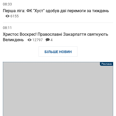
08:33
Перша ліга: ФК "Хуст" здобув дві перемоги за тиждень
6155
08:11
Христос Воскрес! Православні Закарпаття святкують
Великдень
12797
4
БІЛЬШЕ НОВИН