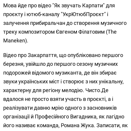
Мова йде про відео "Як звучать Карпати" для
проєкту і ютюб-каналу "УкрЮтюбПроєкт" і
залучення прибиральчан до створення музичного
треку композитором Євгеном Філатовим (The
Maneken).
Відео про Закарпаття, що опубліковано першого
березня, увійшло до першого сезону музичних
подорожей відомого музиканта, де він збирає
звуки українських міст і створює з них унікальну,
характерну для регіону мелодію. Чисто.Де
вдалося не просто взяти участь в проєкті, а і
реалізувати давню мрію одного з засновників
організації й Професійного Вигадника, як лагідно
його називає команда, Романа Жука. Записати, як