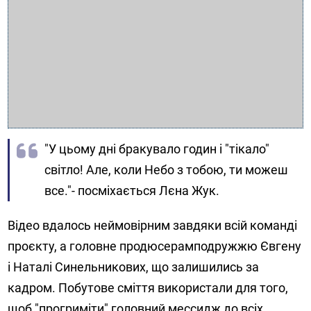
"У цьому дні бракувало годин і "тікало"
світло! Але, коли Небо з тобою, ти можеш
все."- посміхається Лєна Жук.
Відео вдалось неймовірним завдяки всій команді
проєкту, а головне продюсерамподружжю Євгену
і Наталі Синельникових, що залишились за
кадром. Побутове сміття використали для того,
щоб "прогриміти" головний мессидж до всіх