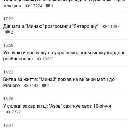
телефон
17224
1
17:22
Дівчата з "Минаю" розгромили "Янтарочку"
11397
2
15:58
Усі пункти пропуску на українсько-польському кордоні
розблоковані
10201
14:22
Битва за життя: "Минай" поїхав на виїзний матч до
Рівного
8143
2
13:26
У складі закарпатці: "Азов" святкує своє 10-річчя
7777
12:31