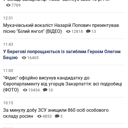
7769
12:31
Мукачівський вокаліст Назарій Попович презентував
пісню "Білий янгол" (ВІДЕО)
12818
13
11:43
У Берегові попрощаються із загиблим Героєм Олегом
Бецою
16465
11:00
"Фідес" офіційно висунув кандидатку до
Європарламенту від угорців Закарпаття: всі подробиці
(ФОТО)
19454
10
10:15
За минулу добу ЗСУ знищили 860 осіб особового
складу росіян
4853
3