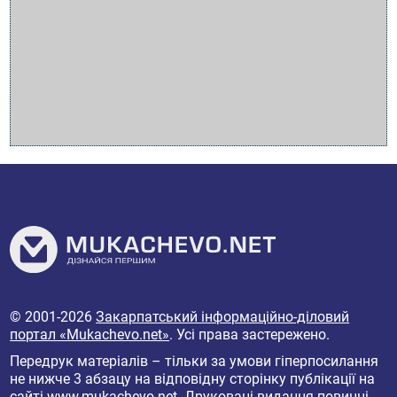
© 2001-2026
Закарпатський інформаційно-діловий
портал «Mukachevo.net»
. Усі права застережено.
Передрук матеріалів – тільки за умови гіперпосилання
не нижче 3 абзацу на відповідну сторінку публікації на
сайті
www.mukachevo.net
. Друковані видання повинні