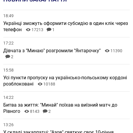
18:49
Українці зможуть оформити субсидію в один клік через
телефон
17213
1
17:22
Дівчата з "Минаю" розгромили "Янтарочку"
11390
2
15:58
Усі пункти пропуску на українсько-польському кордоні
розблоковані
10188
14:22
Битва за життя: "Минай" поїхав на виїзний матч до
Рівного
8143
2
13:26
У складі закарпатці: "Азов" святкує своє 10-річчя