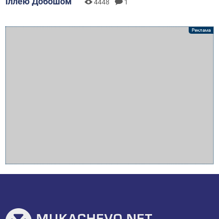
Іллею Добошом
4448
1