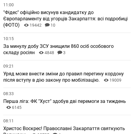
11:00
"Фідес" офіційно висунув кандидатку до
Європарламенту від угорців Закарпаття: всі подробиці
(ФОТО)
19442
10
10:15
За минулу добу ЗСУ знищили 860 осіб особового
складу росіян
4848
3
09:21
Уряд може внести зміни до правил перетину кордону
після вступу в дію закону про мобілізацію.
19009
08:33
Перша ліга: ФК "Хуст" здобув дві перемоги за тиждень
6145
08:11
Христос Воскрес! Православні Закарпаття святкують