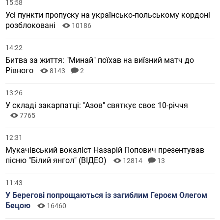
15:58
Усі пункти пропуску на українсько-польському кордоні
розблоковані
10186
14:22
Битва за життя: "Минай" поїхав на виїзний матч до
Рівного
8143
2
13:26
У складі закарпатці: "Азов" святкує своє 10-річчя
7765
12:31
Мукачівський вокаліст Назарій Попович презентував
пісню "Білий янгол" (ВІДЕО)
12814
13
11:43
У Берегові попрощаються із загиблим Героєм Олегом
Бецою
16460