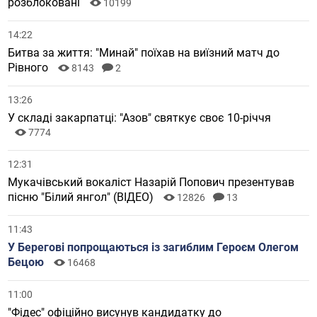
розблоковані
10199
14:22
Битва за життя: "Минай" поїхав на виїзний матч до
Рівного
8143
2
13:26
У складі закарпатці: "Азов" святкує своє 10-річчя
7774
12:31
Мукачівський вокаліст Назарій Попович презентував
пісню "Білий янгол" (ВІДЕО)
12826
13
11:43
У Берегові попрощаються із загиблим Героєм Олегом
Бецою
16468
11:00
"Фідес" офіційно висунув кандидатку до