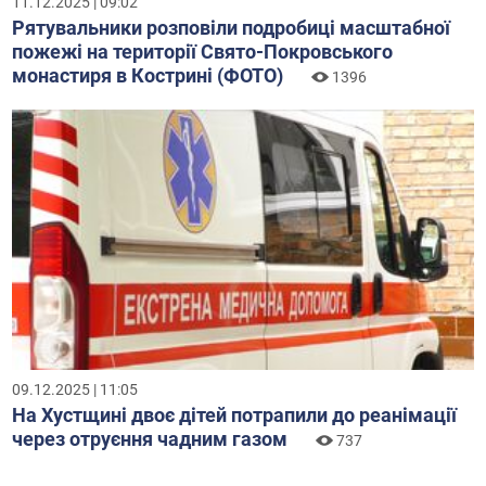
11.12.2025 | 09:02
Рятувальники розповіли подробиці масштабної
пожежі на території Свято-Покровського
монастиря в Кострині (ФОТО)
1396
09.12.2025 | 11:05
На Хустщині двоє дітей потрапили до реанімації
через отруєння чадним газом
737