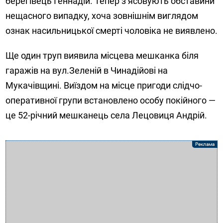
берегівець Геннадій. Тепер з’ясовують обставини
нещасного випадку, хоча зовнішнім виглядом
ознак насильницької смерті чоловіка не виявлено.
Ще один труп виявила місцева мешканка біля
гаражів на вул.Зеленій в Чинадійові на
Мукачівщині. Виїздом на місце пригоди слідчо-
оперативної групи встановлено особу покійного —
це 52-річний мешканець села Лецовиця Андрій.