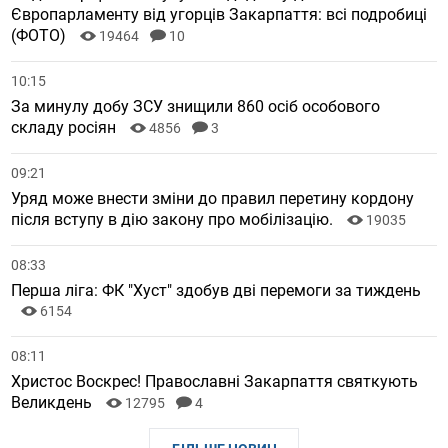
Європарламенту від угорців Закарпаття: всі подробиці
(ФОТО)
19464
10
10:15
За минулу добу ЗСУ знищили 860 осіб особового
складу росіян
4856
3
09:21
Уряд може внести зміни до правил перетину кордону
після вступу в дію закону про мобілізацію.
19035
08:33
Перша ліга: ФК "Хуст" здобув дві перемоги за тиждень
6154
08:11
Христос Воскрес! Православні Закарпаття святкують
Великдень
12795
4