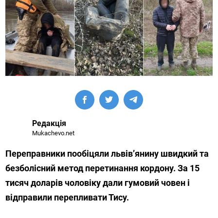
Редакція
Mukachevo.net
Переправники пообіцяли львівʼянину швидкий та
безболісний метод перетинання кордону. За 15
тисяч доларів чоловіку дали гумовий човен і
відправили перепливати Тису.