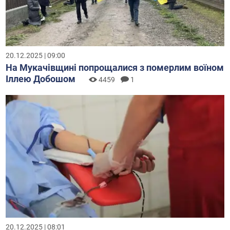
20.12.2025 | 09:00
На Мукачівщині попрощалися з померлим воїном
Іллею Добошом
4459
1
20.12.2025 | 08:01