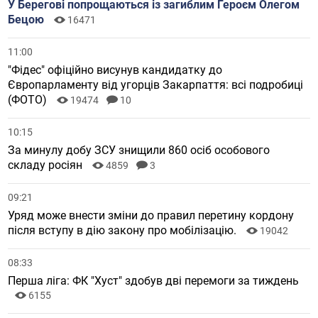
У Берегові попрощаються із загиблим Героєм Олегом
Бецою
16471
11:00
"Фідес" офіційно висунув кандидатку до
Європарламенту від угорців Закарпаття: всі подробиці
(ФОТО)
19474
10
10:15
За минулу добу ЗСУ знищили 860 осіб особового
складу росіян
4859
3
09:21
Уряд може внести зміни до правил перетину кордону
після вступу в дію закону про мобілізацію.
19042
08:33
Перша ліга: ФК "Хуст" здобув дві перемоги за тиждень
6155