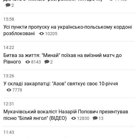
2
15:58
Усі пункти пропуску на українсько-польському кордоні
розблоковані
10205
14:22
Битва за життя: "Минай" поїхав на виїзний матч до
Рівного
8143
2
13:26
У складі закарпатці: "Азов" святкує своє 10-річчя
7778
12:31
Мукачівський вокаліст Назарій Попович презентував
пісню "Білий янгол" (ВІДЕО)
12830
13
11:43