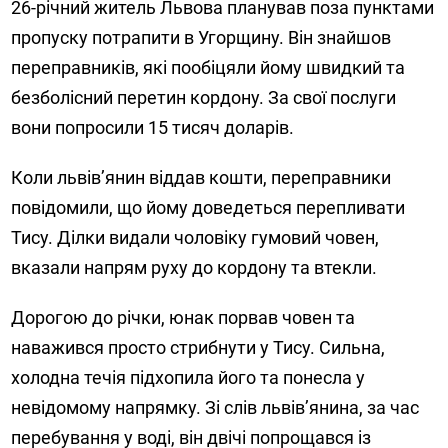
26-річний житель Львова планував поза пунктами
пропуску потрапити в Угорщину. Він знайшов
переправників, які пообіцяли йому швидкий та
безболісний перетин кордону. За свої послуги
вони попросили 15 тисяч доларів.
Коли львів’янин віддав кошти, переправники
повідомили, що йому доведеться перепливати
Тису. Ділки видали чоловіку гумовий човен,
вказали напрям руху до кордону та втекли.
Дорогою до річки, юнак порвав човен та
наважився просто стрибнути у Тису. Сильна,
холодна течія підхопила його та понесла у
невідомому напрямку. Зі слів львів’янина, за час
перебування у воді, він двічі попрощався із