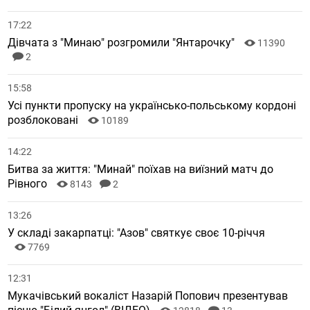
17:22
Дівчата з "Минаю" розгромили "Янтарочку"
11390
2
15:58
Усі пункти пропуску на українсько-польському кордоні
розблоковані
10189
14:22
Битва за життя: "Минай" поїхав на виїзний матч до
Рівного
8143
2
13:26
У складі закарпатці: "Азов" святкує своє 10-річчя
7769
12:31
Мукачівський вокаліст Назарій Попович презентував