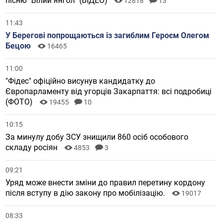
пісню "Білий янгол" (ВІДЕО)
12818
13
11:43
У Берегові попрощаються із загиблим Героєм Олегом
Бецою
16465
11:00
"Фідес" офіційно висунув кандидатку до
Європарламенту від угорців Закарпаття: всі подробиці
(ФОТО)
19455
10
10:15
За минулу добу ЗСУ знищили 860 осіб особового
складу росіян
4853
3
09:21
Уряд може внести зміни до правил перетину кордону
після вступу в дію закону про мобілізацію.
19017
08:33