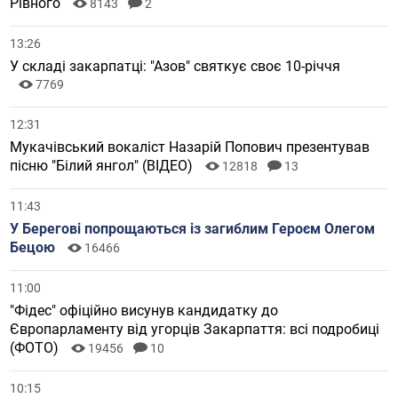
Рівного
8143
2
13:26
У складі закарпатці: "Азов" святкує своє 10-річчя
7769
12:31
Мукачівський вокаліст Назарій Попович презентував
пісню "Білий янгол" (ВІДЕО)
12818
13
11:43
У Берегові попрощаються із загиблим Героєм Олегом
Бецою
16466
11:00
"Фідес" офіційно висунув кандидатку до
Європарламенту від угорців Закарпаття: всі подробиці
(ФОТО)
19456
10
10:15