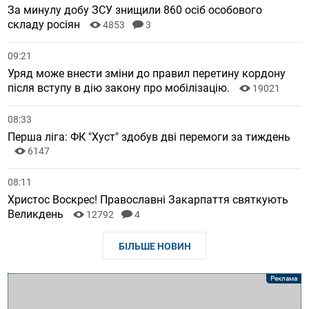
За минулу добу ЗСУ знищили 860 осіб особового
складу росіян
4853
3
09:21
Уряд може внести зміни до правил перетину кордону
після вступу в дію закону про мобілізацію.
19021
08:33
Перша ліга: ФК "Хуст" здобув дві перемоги за тиждень
6147
08:11
Христос Воскрес! Православні Закарпаття святкують
Великдень
12792
4
БІЛЬШЕ НОВИН