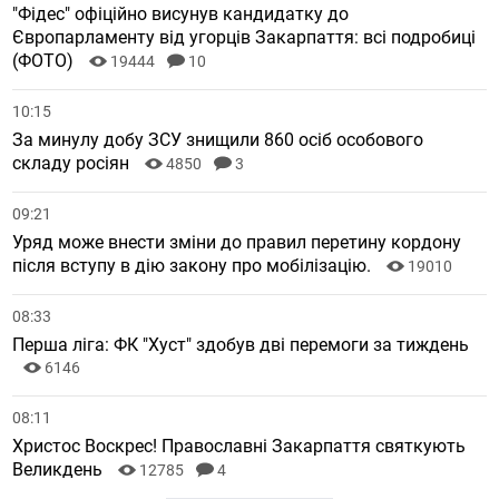
"Фідес" офіційно висунув кандидатку до
Європарламенту від угорців Закарпаття: всі подробиці
(ФОТО)
19444
10
10:15
За минулу добу ЗСУ знищили 860 осіб особового
складу росіян
4850
3
09:21
Уряд може внести зміни до правил перетину кордону
після вступу в дію закону про мобілізацію.
19010
08:33
Перша ліга: ФК "Хуст" здобув дві перемоги за тиждень
6146
08:11
Христос Воскрес! Православні Закарпаття святкують
Великдень
12785
4