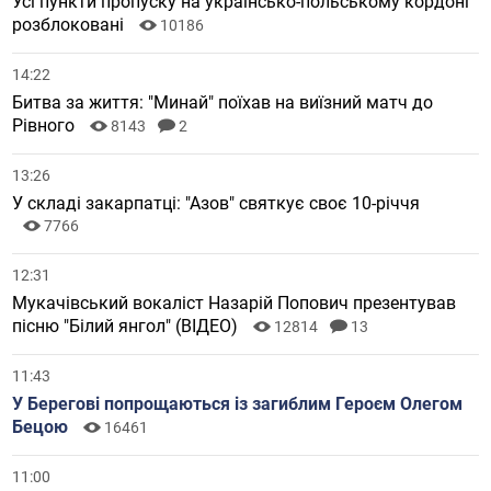
Усі пункти пропуску на українсько-польському кордоні
розблоковані
10186
14:22
Битва за життя: "Минай" поїхав на виїзний матч до
Рівного
8143
2
13:26
У складі закарпатці: "Азов" святкує своє 10-річчя
7766
12:31
Мукачівський вокаліст Назарій Попович презентував
пісню "Білий янгол" (ВІДЕО)
12814
13
11:43
У Берегові попрощаються із загиблим Героєм Олегом
Бецою
16461
11:00