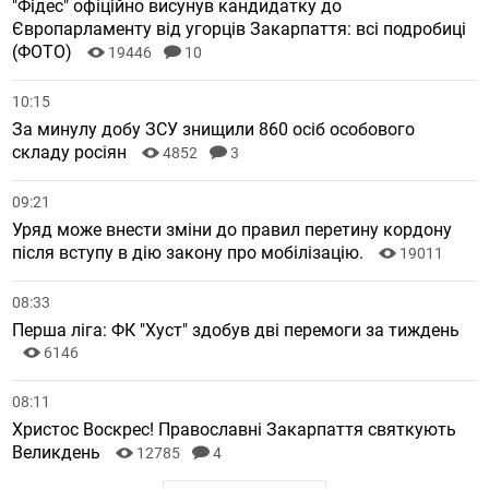
"Фідес" офіційно висунув кандидатку до
Європарламенту від угорців Закарпаття: всі подробиці
(ФОТО)
19446
10
10:15
За минулу добу ЗСУ знищили 860 осіб особового
складу росіян
4852
3
09:21
Уряд може внести зміни до правил перетину кордону
після вступу в дію закону про мобілізацію.
19011
08:33
Перша ліга: ФК "Хуст" здобув дві перемоги за тиждень
6146
08:11
Христос Воскрес! Православні Закарпаття святкують
Великдень
12785
4