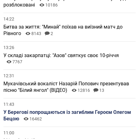
розблоковані
10186
14:22
Битва за життя: "Минай" поїхав на виїзний матч до
Рівного
8143
2
13:26
У складі закарпатці: "Азов" святкує своє 10-річчя
7767
12:31
Мукачівський вокаліст Назарій Попович презентував
пісню "Білий янгол" (ВІДЕО)
12816
13
11:43
У Берегові попрощаються із загиблим Героєм Олегом
Бецою
16462
11:00