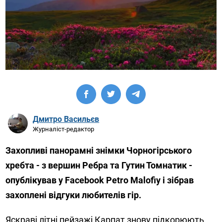
Дмитро Васильєв
Журналіст-редактор
Захопливі панорамні знімки Чорногірського
хребта - з вершин Ребра та Гутин Томнатик -
опублікував у Facebook Petro Malofiy і зібрав
захоплені відгуки любителів гір.
Яскраві літні пейзажі Карпат знову підкорюють