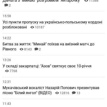
Дівчата з "Минаю" розгромили "Янтарочку"
11388
2
15:58
Усі пункти пропуску на українсько-польському кордоні
розблоковані
10187
14:22
Битва за життя: "Минай" поїхав на виїзний матч до
Рівного
8143
2
13:26
У складі закарпатці: "Азов" святкує своє 10-річчя
7768
12:31
Мукачівський вокаліст Назарій Попович презентував
пісню "Білий янгол" (ВІДЕО)
12816
13
11:43