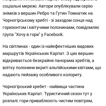
соціальні мережі. Автори опублікували серію
знімків з вершин Ребро та Гутин Томнатик на
Чорногірському хребті - зі заходом сонця над
горизонтом і квітучими полонинами, повідомляє
група "Хочу в гори" у Facebook.
На світлинах - один із найефектніших видових
маршрутів Українських Карпат. З цих вершин
відкривається безкрайня панорама хребтів, а
влітку полонини вкриті альпійськими квітами, що
надають пейзажу особливого колориту.
Чорногірський хребет - найвища частина
Українських Карпат. Туристичний сезон тут у
розпалі: гори приваблюють чистим повітрям,