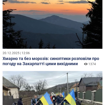
20.12.2025 | 12:06
Хмарно та без морозів: синоптики розповіли про
погоду на Закарпатті цими вихідними
1374