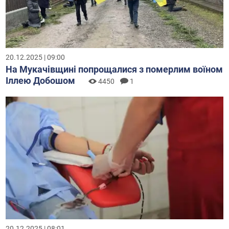
20.12.2025 | 09:00
На Мукачівщині попрощалися з померлим воїном
Іллею Добошом
4450
1
20.12.2025 | 08:01