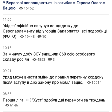
У Берегові попрощаються із загиблим Героєм Олегом
Бецою
16462
11:00
"Фідес" офіційно висунув кандидатку до
Європарламенту від угорців Закарпаття: всі подробиці
(ФОТО)
19448
10
10:15
За минулу добу ЗСУ знищили 860 осіб особового
складу росіян
4853
3
09:21
Уряд може внести зміни до правил перетину кордону
після вступу в дію закону про мобілізацію.
19014
08:33
Перша ліга: ФК "Хуст" здобув дві перемоги за тиждень
6146