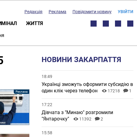
Редакція
Реклама
Повідомити новину
УВІЙТИ
ИМІНАЛ
ЖИТТЯ
ня
5
НОВИНИ ЗАКАРПАТТЯ
18:49
Українці зможуть оформити субсидію в
один клік через телефон
17218
1
17:22
Дівчата з "Минаю" розгромили
"Янтарочку"
11392
2
15:58