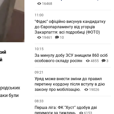
16468
11:00
"Фідес" офіційно висунув кандидатку
до Європарламенту від угорців
Закарпаття: всі подробиці (ФОТО)
19461
10
10:15
кий
За минулу добу ЗСУ знищили 860 осіб
ій
особового складу росіян
4855
3
09:21
Уряд може внести зміни до правил
перетину кордону після вступу в дію
ородських
закону про мобілізацію.
19026
баки були
08:33
Перша ліга: ФК "Хуст" здобув дві
перемоги за тиждень
6153