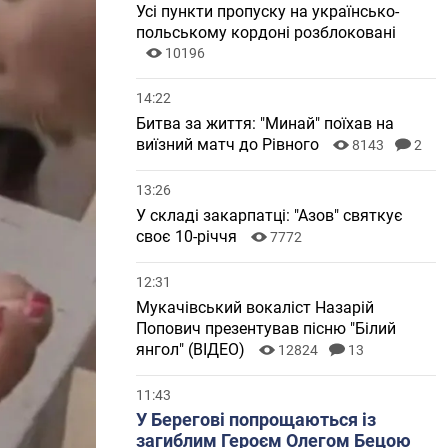
Усі пункти пропуску на українсько-
польському кордоні розблоковані
10196
14:22
Битва за життя: "Минай" поїхав на
виїзний матч до Рівного
8143
2
13:26
У складі закарпатці: "Азов" святкує
своє 10-річчя
7772
12:31
Мукачівський вокаліст Назарій
Попович презентував пісню "Білий
янгол" (ВІДЕО)
12824
13
11:43
У Берегові попрощаються із
загиблим Героєм Олегом Бецою