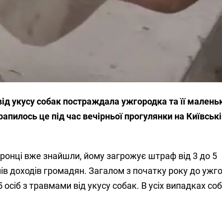
від укусу собак постраждала ужгородка та її малень
пилось це під час вечірньої прогулянки на Київськ
ронці вже знайшли, йому загрожує штраф від 3 до 5
ів доходів громадян. Загалом з початку року до ужг
 осіб з травмами від укусу собак. В усіх випадках со