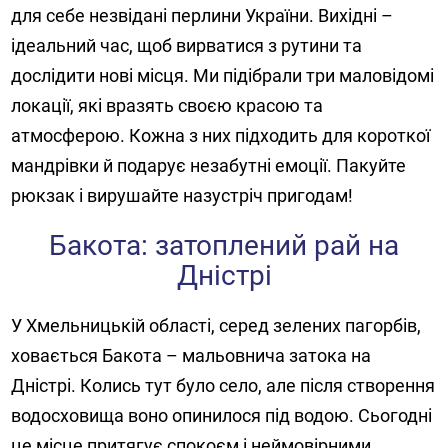
для себе незвідані перлини України. Вихідні –
ідеальний час, щоб вирватися з рутини та
дослідити нові місця. Ми підібрали три маловідомі
локації, які вразять своєю красою та
атмосферою. Кожна з них підходить для короткої
мандрівки й подарує незабутні емоції. Пакуйте
рюкзак і вирушайте назустріч пригодам!
Бакота: затоплений рай на
Дністрі
У Хмельницькій області, серед зелених пагорбів,
ховається Бакота – мальовнича затока на
Дністрі. Колись тут було село, але після створення
водосховища воно опинилося під водою. Сьогодні
це місце притягує спокоєм і неймовірними