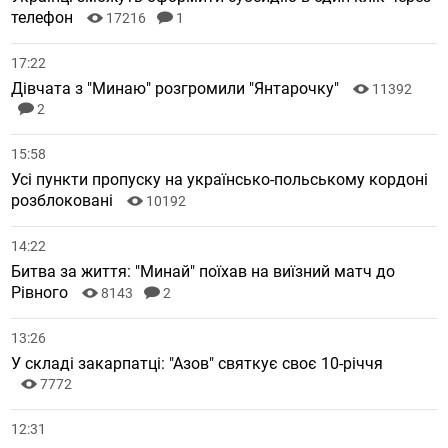
телефон
17216
1
17:22
Дівчата з "Минаю" розгромили "Янтарочку"
11392
2
15:58
Усі пункти пропуску на українсько-польському кордоні
розблоковані
10192
14:22
Битва за життя: "Минай" поїхав на виїзний матч до
Рівного
8143
2
13:26
У складі закарпатці: "Азов" святкує своє 10-річчя
7772
12:31