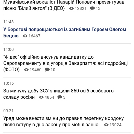
Мукачівський вокаліст Назарій Попович презентував
пісню "Білий янгол" (ВІДЕО)
12821
13
11:43
У Берегові попрощаються із загиблим Героєм Олегом
Бецою
16467
11:00
"Фідес" офіційно висунув кандидатку до
Європарламенту від угорців Закарпаття: всі подробиці
(ФОТО)
19460
10
10:15
За минулу добу ЗСУ знищили 860 осіб особового
складу росіян
4854
3
09:21
Уряд може внести зміни до правил перетину кордону
після вступу в дію закону про мобілізацію.
19024