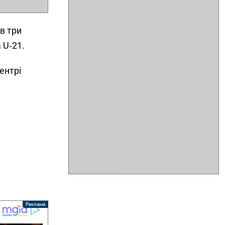
ав три
 U‑21.
ентрі