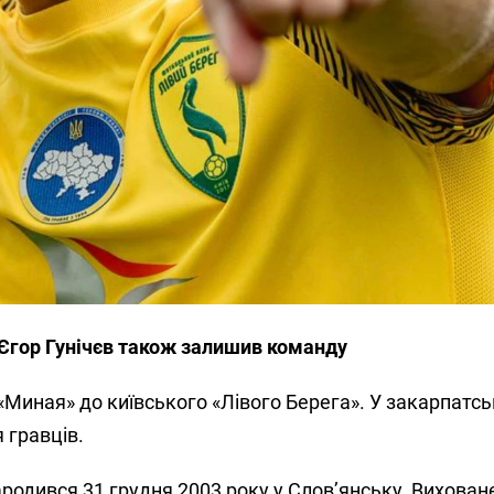
Єгор Гунічєв також залишив команду
«Миная» до київського «Лівого Берега». У закарпатсь
 гравців.
родився 31 грудня 2003 року у Слов’янську. Вихован