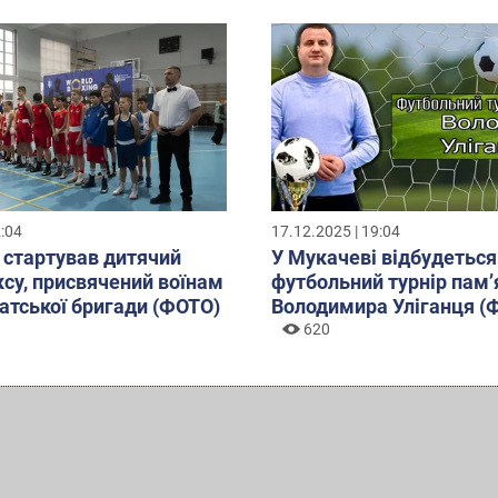
2:04
17.12.2025 | 19:04
 стартував дитячий
У Мукачеві відбудеться
оксу, присвячений воїнам
футбольний турнір пам’
атської бригади (ФОТО)
Володимира Уліганця (
620