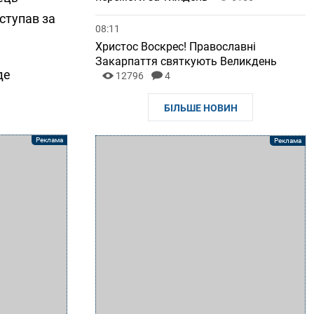
иступав за
08:11
Христос Воскрес! Православні
Закарпаття святкують Великдень
де
12796
4
БІЛЬШЕ НОВИН