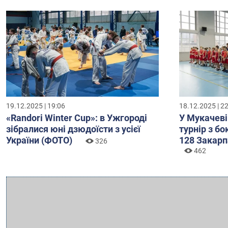
19.12.2025 | 19:06
18.12.2025 | 2
«Randori Winter Cup»: в Ужгороді
У Мукачеві
зібралися юні дзюдоїсти з усієї
турнір з б
України (ФОТО)
128 Закарп
326
462