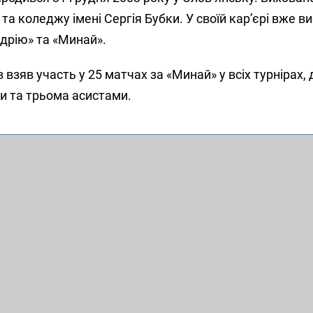
а коледжу імені Сергія Бубки. У своїй кар’єрі вже в
дрію» та «Минай».
 взяв участь у 25 матчах за «Минай» у всіх турнірах, 
и та трьома асистами.