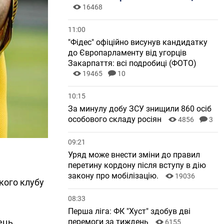
16468
11:00
"Фідес" офіційно висунув кандидатку
до Європарламенту від угорців
Закарпаття: всі подробиці (ФОТО)
19465
10
10:15
За минулу добу ЗСУ знищили 860 осіб
особового складу росіян
4856
3
09:21
Уряд може внести зміни до правил
перетину кордону після вступу в дію
закону про мобілізацію.
19036
кого клубу
08:33
Перша ліга: ФК "Хуст" здобув дві
ець
перемоги за тиждень
6155