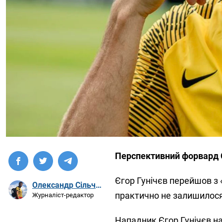
Перспективний форвард 
Єгор Гунічєв перейшов з 
Олександр Сільченко
практично не залишилося
Журналіст-редактор
Нападник Єгор Гунічєв на