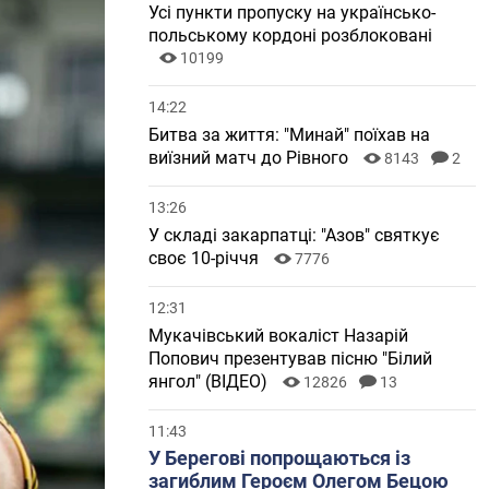
Усі пункти пропуску на українсько-
польському кордоні розблоковані
10199
14:22
Битва за життя: "Минай" поїхав на
виїзний матч до Рівного
8143
2
13:26
У складі закарпатці: "Азов" святкує
своє 10-річчя
7776
12:31
Мукачівський вокаліст Назарій
Попович презентував пісню "Білий
янгол" (ВІДЕО)
12826
13
11:43
У Берегові попрощаються із
загиблим Героєм Олегом Бецою