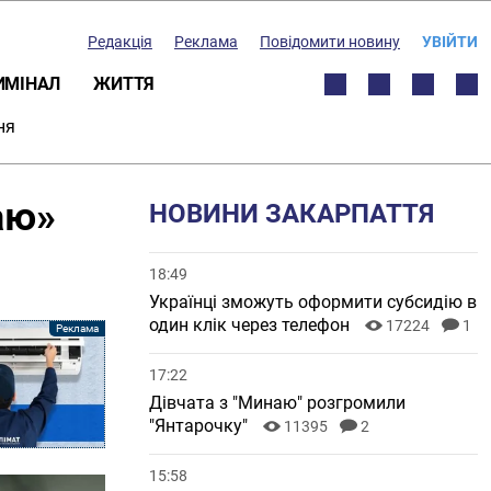
Редакція
Реклама
Повідомити новину
УВІЙТИ
ИМІНАЛ
ЖИТТЯ
ня
аю»
НОВИНИ ЗАКАРПАТТЯ
18:49
Українці зможуть оформити субсидію в
один клік через телефон
17224
1
17:22
Дівчата з "Минаю" розгромили
"Янтарочку"
11395
2
15:58