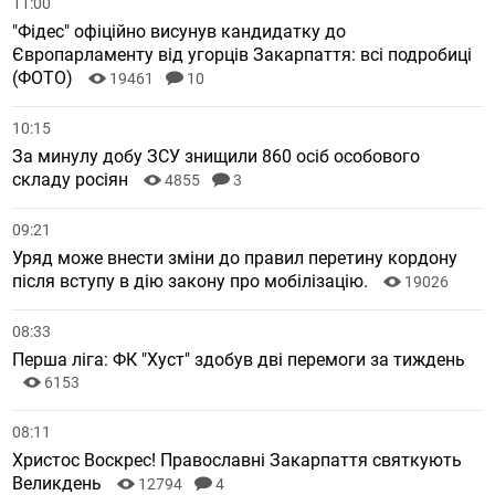
11:00
"Фідес" офіційно висунув кандидатку до
Європарламенту від угорців Закарпаття: всі подробиці
(ФОТО)
19461
10
10:15
За минулу добу ЗСУ знищили 860 осіб особового
складу росіян
4855
3
09:21
Уряд може внести зміни до правил перетину кордону
після вступу в дію закону про мобілізацію.
19026
08:33
Перша ліга: ФК "Хуст" здобув дві перемоги за тиждень
6153
08:11
Христос Воскрес! Православні Закарпаття святкують
Великдень
12794
4