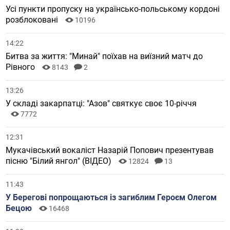
Усі пункти пропуску на українсько-польському кордоні
розблоковані
10196
14:22
Битва за життя: "Минай" поїхав на виїзний матч до
Рівного
8143
2
13:26
У складі закарпатці: "Азов" святкує своє 10-річчя
7772
12:31
Мукачівський вокаліст Назарій Попович презентував
пісню "Білий янгол" (ВІДЕО)
12824
13
11:43
У Берегові попрощаються із загиблим Героєм Олегом
Бецою
16468