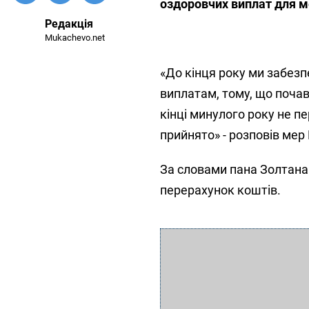
оздоровчих виплат для ме
Редакція
Mukachevo.net
«До кінця року ми забезп
виплатам, тому, що почав
кінці минулого року не п
прийнято» - розповів мер
За словами пана Золтана 
перерахунок коштів.