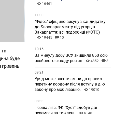
16461
11:00
"Фідес" офіційно висунув кандидатку
до Європарламенту від угорців
Закарпаття: всі подробиці (ФОТО)
19445
10
10:15
 та
За минулу добу ЗСУ знищили 860 осіб
цина буде
особового складу росіян
4852
3
ч гривень
09:21
Уряд може внести зміни до правил
перетину кордону після вступу в дію
закону про мобілізацію.
19010
08:33
Перша ліга: ФК "Хуст" здобув дві
перемоги за тиждень
6146