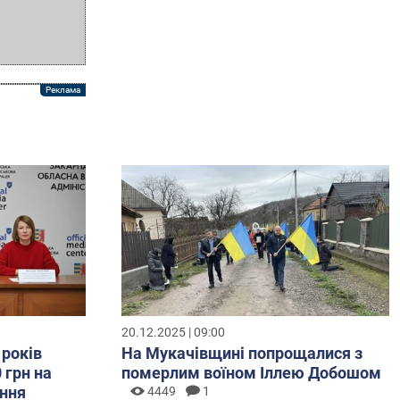
20.12.2025 | 09:00
 років
На Мукачівщині попрощалися з
 грн на
померлим воїном Іллею Добошом
ння
4449
1