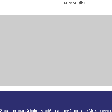
7574
1
6
Закарпатський інформаційно-діловий портал «Mukachevo.n