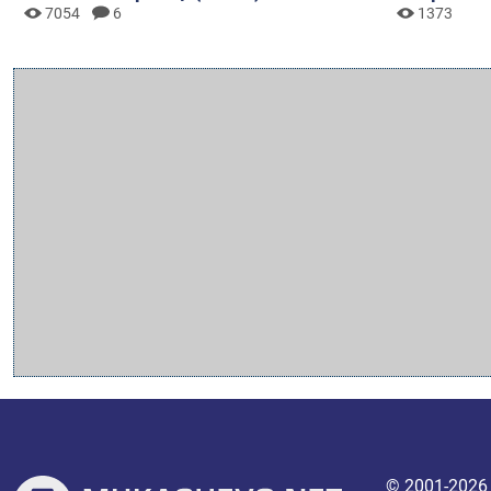
7054
6
1373
© 2001-202