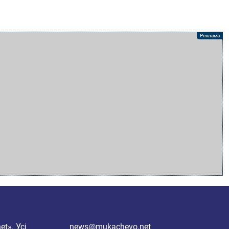
et»
. Усі
news@mukachevo.net