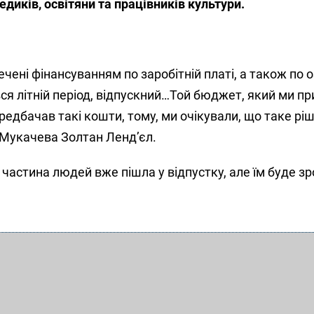
диків, освітяни та працівників культури.
ечені фінансуванням по заробітній платі, а також по
ся літній період, відпускний…Той бюджет, який ми п
ередбачав такі кошти, тому, ми очікували, що таке рі
 Мукачева Золтан Ленд’єл.
частина людей вже пішла у відпустку, але їм буде з