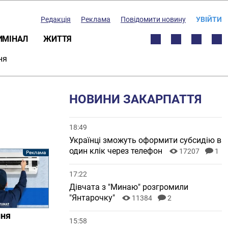
Редакція
Реклама
Повідомити новину
УВІЙТИ
ИМІНАЛ
ЖИТТЯ
ня
НОВИНИ ЗАКАРПАТТЯ
18:49
Українці зможуть оформити субсидію в
один клік через телефон
17207
1
17:22
Дівчата з "Минаю" розгромили
"Янтарочку"
11384
2
ння
15:58