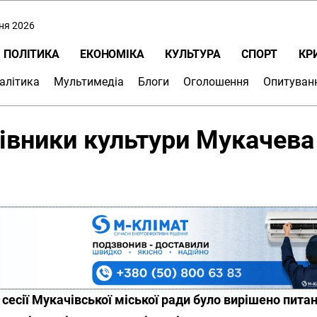
пня 2026
ПОЛІТИКА
ЕКОНОМІКА
КУЛЬТУРА
СПОРТ
КР
алітика
Мультимедіа
Блоги
Оголошення
Опитуван
цівники культури Мукачева
8 сесії Мукачівської міської ради було вирішено пита