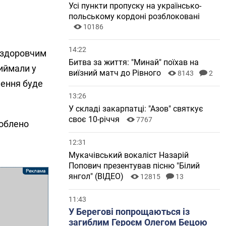
Усі пункти пропуску на українсько-
польському кордоні розблоковані
10186
14:22
 оздоровчим
Битва за життя: "Минай" поїхав на
риймали у
виїзний матч до Рівного
8143
2
шення буде
13:26
У складі закарпатці: "Азов" святкує
своє 10-річчя
7767
роблено
12:31
Мукачівський вокаліст Назарій
Попович презентував пісню "Білий
янгол" (ВІДЕО)
12815
13
11:43
У Берегові попрощаються із
загиблим Героєм Олегом Бецою