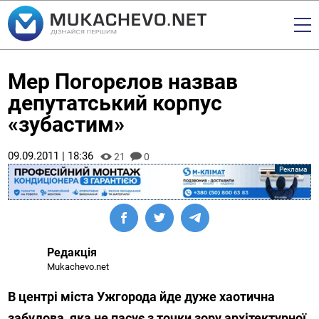
Мер Погорєлов назвав
депутатський корпус
«зубастим»
09.09.2011 | 18:36
21
0
Редакція
Mukachevo.net
В центрі міста Ужгорода йде дуже хаотична
забудова, яка не пасує з точки зору архітектурної