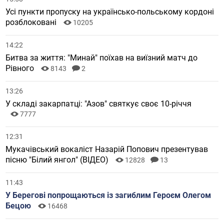
Усі пункти пропуску на українсько-польському кордоні
розблоковані
10205
14:22
Битва за життя: "Минай" поїхав на виїзний матч до
Рівного
8143
2
13:26
У складі закарпатці: "Азов" святкує своє 10-річчя
7777
12:31
Мукачівський вокаліст Назарій Попович презентував
пісню "Білий янгол" (ВІДЕО)
12828
13
11:43
У Берегові попрощаються із загиблим Героєм Олегом
Бецою
16468