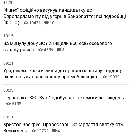
11:00
"Фідес" офіційно висунув кандидатку до
Європарламенту від угорців Закарпаття: всі подробиці
(ФОТО)
19471
10
10:15
За минулу добу ЗСУ знищили 860 осіб особового
складу росіян
4859
3
09:21
Уряд може внести зміни до правил перетину кордону
після вступу в дію закону про мобілізацію.
19039
08:33
Перша ліга: ФК "Хуст" здобув дві перемоги за тиждень
6155
08:11
Христос Воскрес! Православні Закарпаття святкують
Великдень
12798
4