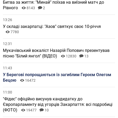
Битва за життя: "Минай" поїхав на виїзний матч до
Рівного
8143
2
13:26
У складі закарпатці: "Азов" святкує своє 10-річчя
7780
12:31
Мукачівський вокаліст Назарій Попович презентував
пісню "Білий янгол" (ВІДЕО)
12830
13
11:43
У Берегові попрощаються із загиблим Героєм Олегом
Бецою
16472
11:00
"Фідес" офіційно висунув кандидатку до
Європарламенту від угорців Закарпаття: всі подробиці
(ФОТО)
19477
10