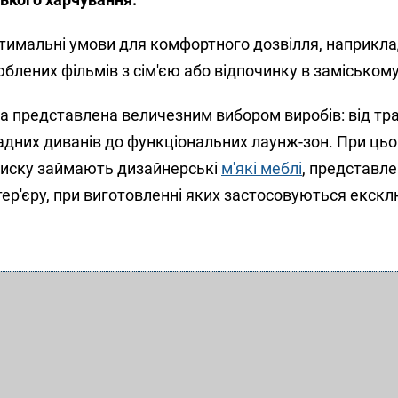
тимальні умови для комфортного дозвілля, наприклад
блених фільмів з сім'єю або відпочинку в заміському
на представлена величезним вибором виробів: від тр
кладних диванів до функціональних лаунж-зон. При ць
списку займають дизайнерські
м'які меблі
, представл
ер'єру, при виготовленні яких застосовуються екскл