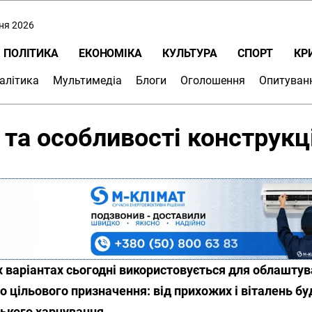
пня 2026
ПОЛІТИКА
ЕКОНОМІКА
КУЛЬТУРА
СПОРТ
КР
алітика
Мультимедіа
Блоги
Оголошення
Опитуван
 та особливості конструкці
их варіантах сьогодні використовується для облашту
 цільового призначення: від прихожих і віталень бу
ського харчування.