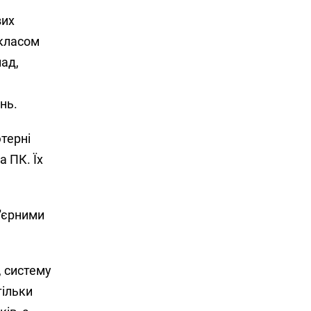
вих
 класом
лад,
нь.
ютерні
а ПК. Їх
р'єрними
, систему
тільки