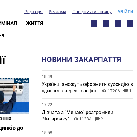
Редакція
Реклама
Повідомити новину
УВІЙТИ
ИМІНАЛ
ЖИТТЯ
ня
ї
НОВИНИ ЗАКАРПАТТЯ
18:49
Українці зможуть оформити субсидію в
один клік через телефон
17206
1
17:22
Дівчата з "Минаю" розгромили
вання
"Янтарочку"
11384
2
динків до
15:58