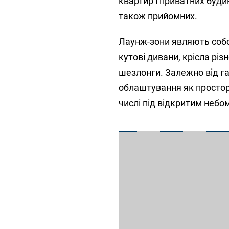
квартир і приватних будин
також прийомних.
Лаунж-зони являють собо
кутові дивани, крісла різ
шезлонги. Залежно від га
облаштування як простори
числі під відкритим небо