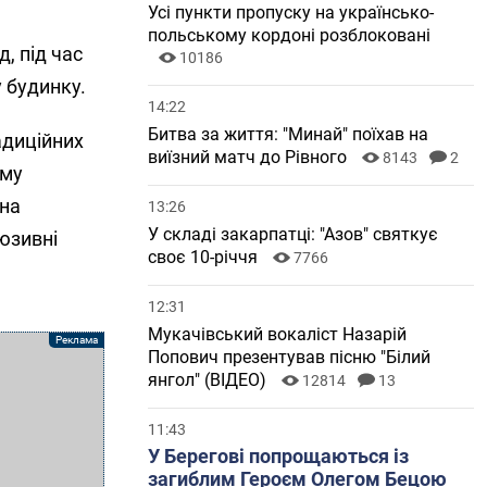
Усі пункти пропуску на українсько-
польському кордоні розблоковані
, під час
10186
 будинку.
14:22
Битва за життя: "Минай" поїхав на
адиційних
виїзний матч до Рівного
8143
2
ому
ена
13:26
У складі закарпатці: "Азов" святкує
юзивні
своє 10-річчя
7766
12:31
Мукачівський вокаліст Назарій
Попович презентував пісню "Білий
янгол" (ВІДЕО)
12814
13
11:43
У Берегові попрощаються із
загиблим Героєм Олегом Бецою