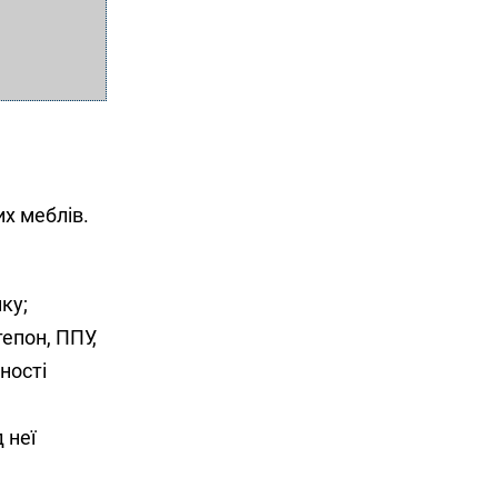
их меблів.
ку;
епон, ППУ,
ності
 неї