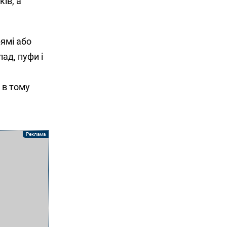
ів, а
ямі або
ад, пуфи і
 в тому