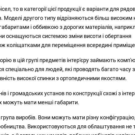
сел, то в категорії цієї продукції є варіанти для рядо
ків. Моделі другого типу відрізняються більш високим
абаритами і оббивкою з дорогих матеріалів, наприк
они оснащуються системою зміни висоти і обертання
кож коліщатками для переміщення всередині приміще
орію в цій групі предметів інтер'єру займають комп'
я спеціально для людей, які проводять багато часу з
явність високої спинки з ортопедичними якостями.
ів і громадських установ по конструкції схожі з інте
их можуть мати менші габарити.
 група виробів. Вони можуть мати різну конфігурацію
иробництва. Використовуються для облаштування не 