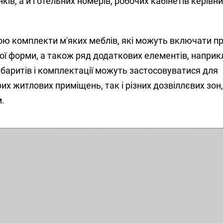
ків, а й готельних номерів, робочих кабінетів керівник
ю комплекти м'яких меблів, які можуть включати пр
ної форми, а також ряд додаткових елементів, наприкл
баритів і комплектації можуть застосовуватися для
х житлових приміщень, так і різних дозвіллєвих зон,
м.