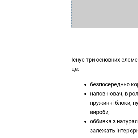
Існує три основних елеме
це:
безпосередньо кор
наповнювач, в рол
пружинні блоки, пу
вироби;
оббивка з натураль
залежать інтер'єр