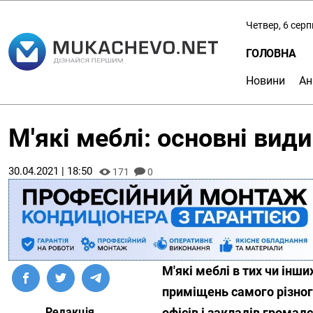
Четвер, 6 сер
ГОЛОВНА
Новини
Ан
М'які меблі: основні види
30.04.2021 | 18:50
171
0
М'які меблі в тих чи інш
приміщень самого різного
Редакція
офісів і закладів громад