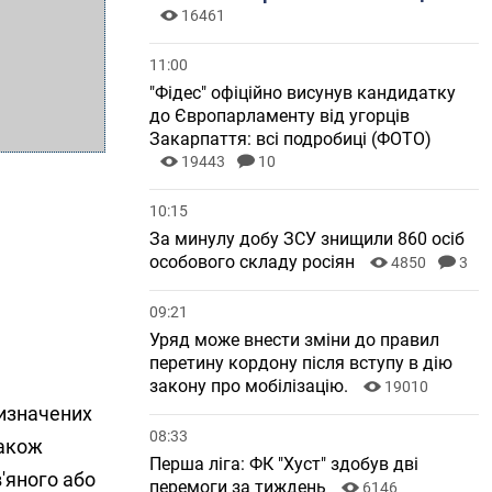
16461
11:00
"Фідес" офіційно висунув кандидатку
до Європарламенту від угорців
Закарпаття: всі подробиці (ФОТО)
19443
10
10:15
За минулу добу ЗСУ знищили 860 осіб
особового складу росіян
4850
3
09:21
Уряд може внести зміни до правил
перетину кордону після вступу в дію
закону про мобілізацію.
19010
ризначених
08:33
також
Перша ліга: ФК "Хуст" здобув дві
в'яного або
перемоги за тиждень
6146