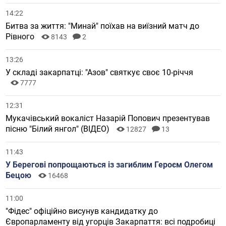
14:22
Битва за життя: "Минай" поїхав на виїзний матч до
Рівного
8143
2
13:26
У складі закарпатці: "Азов" святкує своє 10-річчя
7777
12:31
Мукачівський вокаліст Назарій Попович презентував
пісню "Білий янгол" (ВІДЕО)
12827
13
11:43
У Берегові попрощаються із загиблим Героєм Олегом
Бецою
16468
11:00
"Фідес" офіційно висунув кандидатку до
Європарламенту від угорців Закарпаття: всі подробиці