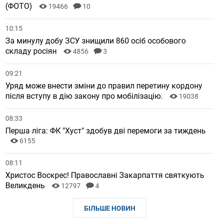
(ФОТО)
19466
10
10:15
За минулу добу ЗСУ знищили 860 осіб особового
складу росіян
4856
3
09:21
Уряд може внести зміни до правил перетину кордону
після вступу в дію закону про мобілізацію.
19038
08:33
Перша ліга: ФК "Хуст" здобув дві перемоги за тиждень
6155
08:11
Христос Воскрес! Православні Закарпаття святкують
Великдень
12797
4
БІЛЬШЕ НОВИН