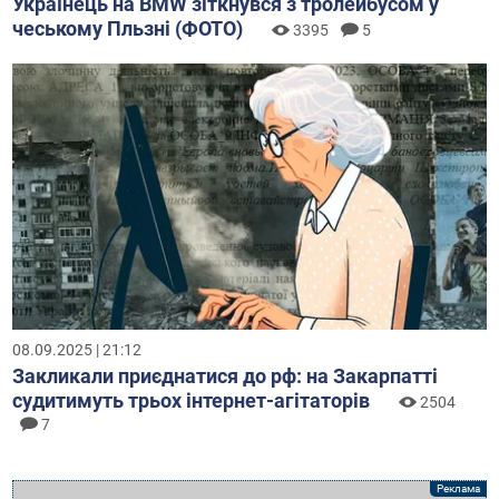
Українець на BMW зіткнувся з тролейбусом у
чеському Пльзні (ФОТО)
3395
5
08.09.2025 | 21:12
Закликали приєднатися до рф: на Закарпатті
судитимуть трьох інтернет-агітаторів
2504
7